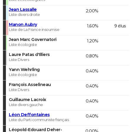
Jean Lassalle
2,00%
Liste divers droite
Manon Aubry
1,60%
9 élus
Liste de La France insoumise
Jean Marc Governatori
1,20%
Liste écologiste
Laure Patas d'Illiers
0,80%
Liste Divers
Yann Wehrling
0,40%
Liste écologiste
François Asselineau
0,40%
Liste Divers
Guillaume Lacroix
0,40%
Liste divers gauche
Léon Deffontaines
0,40%
Liste du Parti communiste français
Léopold-Edouard Deher-
0,00%