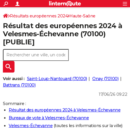
ACTUALITÉS
Connexion
S'inscrire
Résultats européennes 2024
Haute-Saône
Rechercher
Société
Education
Villes
Politique
Faits Divers
Monde
+
SPORT
Résultat des européennes 2024 à
Football
Cyclisme
Forum
Coupe du monde 2026
Tennis
Rugby
CULTURE
Velesmes-Échevanne (70100)
[PUBLIE]
TNT
Cinéma
Musique
Programme TV
Streaming
Sorties cinéma
+
FINANCE
Impôts
Immobilier
Banque
Crédit
Retraite
Epargne
Risques naturels par ville
Assurance
AUTO
Réserver un essai
Berlines
Forum auto
Essais
Citadines
SUV
+
HIGH-TECH
Meilleur smartphone
Ordinateurs
Guide high-tech
Mobiles
Internet
Jeux vidéo
+
BRICOLAGE
Voir aussi :
Saint-Loup-Nantouard (70100)
Onay (70100)
Battrans (70100)
Aménagement intérieur
Cuisine
Jardinage
+
Forum
Extérieur
Salle de bains
Rangement
WEEK-END
17/06/26 09:22
Escapades
Expositions
Week-end nature
Guides de France
Patrimoine
Musées
+
LIFESTYLE
Sommaire :
Résultat des européennes 2024 à Velesmes-Échevanne
Bien-être
Mode
+
Art de vivre
Loisirs
Modes de vie
SANTE
Bureaux de vote à Velesmes-Échevanne
Guide de la santé
Médicaments
+
Alimentation
Maladies
Sommeil
VOYAGE
Velesmes-Échevanne
(toutes les informations sur la ville)