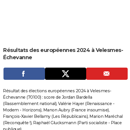
City break
Voyage de noces
Climat
Destinations
Voyage nature
Forum
+
PHOTO
GUIDES D'ACHAT
BONS PLANS
CARTE DE VOEUX
Résultats des européennes 2024 à Velesmes-
Carte Bonne année
Carte Pâques
Carte de Noël
Carte Saint-Valentin
Carte d'anniversaire
DICTIONNAIRE
Échevanne
Biographies
Expressions
Dictionnaire
Citations
Proverbes
PROGRAMME TV
COPAINS D'AVANT
Se connecter
Collèges
Universités
Service militaire
S'inscrire
Lycées
Primaires
Entreprises
Avis de recherche
AVIS DE DÉCÈS
Résultat des élections européennes 2024 à Velesmes-
Échevanne (70100) : score de Jordan Bardella
FORUM
(Rassemblement national), Valérie Hayer (Renaissance -
Modem - Horizons), Manon Aubry (France insoumise),
Lifestyle
Sport
Television
Cinema
Bricolage
Culture
Auto
Voyage
François-Xavier Bellamy (Les Républicains), Marion Maréchal
(Reconquête !), Raphaël Glucksmann (Parti socialiste - Place
publique)...