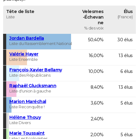
Tête de liste
Velesmes
Élus
Liste
-Échevan
(France)
ne
% des voix
Jordan Bardella
50,40%
30 élus
Liste du Rassemblement National
Valérie Hayer
16,00%
13 élus
Liste Ensemble
François-Xavier Bellamy
10,00%
6 élus
Liste des Républicains
Raphaël Glucksmann
8,40%
13 élus
Liste d'union à gauche
Marion Maréchal
3,60%
5 élus
Liste Reconquête !
Hélène Thouy
2,40%
Liste Divers
Marie Toussaint
2,00%
5 élus
Liste Les Ecologistes