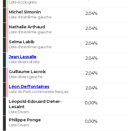
Liste écologiste
Michel Simonin
2,04%
Liste d'extrême-gauche
Nathalie Arthaud
2,04%
Liste d'extrême-gauche
Selma Labib
2,04%
Liste d'extrême-gauche
Jean Lassalle
2,04%
Liste divers droite
Guillaume Lacroix
2,04%
Liste divers gauche
Léon Deffontaines
2,04%
Liste du Parti communiste français
Léopold-Edouard Deher-
0,00%
Lesaint
Liste Divers
Philippe Ponge
0,00%
Liste Divers