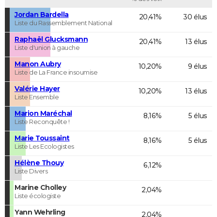
Jordan Bardella
20,41%
30 élus
Liste du Rassemblement National
Raphaël Glucksmann
20,41%
13 élus
Liste d'union à gauche
Manon Aubry
10,20%
9 élus
Liste de La France insoumise
Valérie Hayer
10,20%
13 élus
Liste Ensemble
Marion Maréchal
8,16%
5 élus
Liste Reconquête !
Marie Toussaint
8,16%
5 élus
Liste Les Ecologistes
Hélène Thouy
6,12%
Liste Divers
Marine Cholley
2,04%
Liste écologiste
Yann Wehrling
2,04%