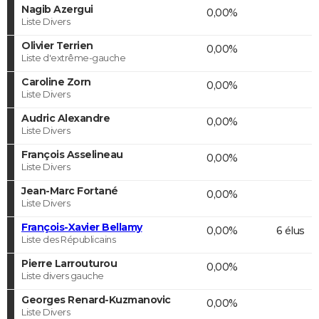
Nagib Azergui
0,00%
Liste Divers
Olivier Terrien
0,00%
Liste d'extrême-gauche
Caroline Zorn
0,00%
Liste Divers
Audric Alexandre
0,00%
Liste Divers
François Asselineau
0,00%
Liste Divers
Jean-Marc Fortané
0,00%
Liste Divers
François-Xavier Bellamy
0,00%
6 élus
Liste des Républicains
Pierre Larrouturou
0,00%
Liste divers gauche
Georges Renard-Kuzmanovic
0,00%
Liste Divers