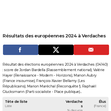
City break
Voyage de noces
Climat
Destinations
Voyage nature
Forum
+
PHOTO
GUIDES D'ACHAT
BONS PLANS
Résultats des européennes 2024 à Verdaches
CARTE DE VOEUX
Carte Bonne année
Carte Pâques
Carte de Noël
Carte Saint-Valentin
Carte d'anniversaire
DICTIONNAIRE
Biographies
Expressions
Dictionnaire
Citations
Proverbes
PROGRAMME TV
Résultat des élections européennes 2024 à Verdaches (04140)
COPAINS D'AVANT
: score de Jordan Bardella (Rassemblement national), Valérie
Hayer (Renaissance - Modem - Horizons), Manon Aubry
Se connecter
Collèges
Universités
Service militaire
S'inscrire
Lycées
Primaires
Entreprises
Avis de recherche
AVIS DE DÉCÈS
(France insoumise), François-Xavier Bellamy (Les
Républicains), Marion Maréchal (Reconquête !), Raphaël
FORUM
Glucksmann (Parti socialiste - Place publique)...
Lifestyle
Sport
Television
Cinema
Bricolage
Culture
Auto
Voyage
Tête de liste
Verdache
Élus
Liste
s
(France)
% des voix