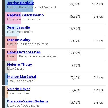
Jordan Bardella
27,59%
30 élus
Liste du Rassemblement National
Raphaël Glucksmann
15,52%
13 élus
Liste d'union à gauche
Jean Lassalle
13,79%
Liste divers droite
Manon Aubry
12,07%
9 élus
Liste de La France insoumise
Léon Deffontaines
12,07%
Liste du Parti communiste français
Hélène Thouy
5,17%
Liste Divers
Marion Maréchal
3,45%
5 élus
Liste Reconquête !
Valérie Hayer
3,45%
13 élus
Liste Ensemble
François-Xavier Bellamy
3,45%
6 élus
Liste des Républicains