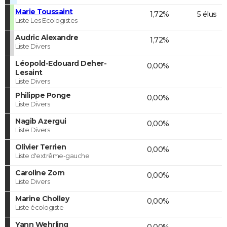
Marie Toussaint
1,72%
5 élus
Liste Les Ecologistes
Audric Alexandre
1,72%
Liste Divers
Léopold-Edouard Deher-
0,00%
Lesaint
Liste Divers
Philippe Ponge
0,00%
Liste Divers
Nagib Azergui
0,00%
Liste Divers
Olivier Terrien
0,00%
Liste d'extrême-gauche
Caroline Zorn
0,00%
Liste Divers
Marine Cholley
0,00%
Liste écologiste
Yann Wehrling
0,00%