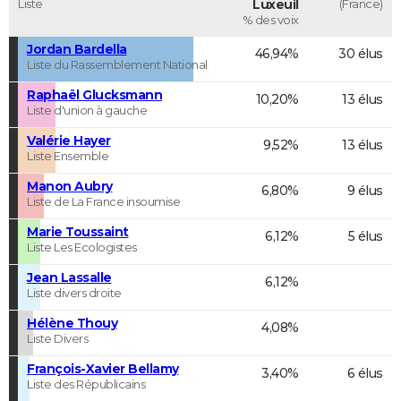
Liste
Luxeuil
(France)
% des voix
Jordan Bardella
46,94%
30 élus
Liste du Rassemblement National
Raphaël Glucksmann
10,20%
13 élus
Liste d'union à gauche
Valérie Hayer
9,52%
13 élus
Liste Ensemble
Manon Aubry
6,80%
9 élus
Liste de La France insoumise
Marie Toussaint
6,12%
5 élus
Liste Les Ecologistes
Jean Lassalle
6,12%
Liste divers droite
Hélène Thouy
4,08%
Liste Divers
François-Xavier Bellamy
3,40%
6 élus
Liste des Républicains