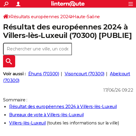
ACTUALITÉS
Connexion
S'inscrire
Résultats européennes 2024
Haute-Saône
Rechercher
Société
Education
Villes
Politique
Faits Divers
Monde
+
SPORT
Résultat des européennes 2024 à
Football
Cyclisme
Forum
Coupe du monde 2026
Tennis
Rugby
CULTURE
Villers-lès-Luxeuil (70300) [PUBLIE]
TNT
Cinéma
Musique
Programme TV
Streaming
Sorties cinéma
+
FINANCE
Impôts
Immobilier
Banque
Crédit
Retraite
Epargne
Risques naturels par ville
Assurance
AUTO
Réserver un essai
Berlines
Forum auto
Essais
Citadines
SUV
+
HIGH-TECH
Voir aussi :
Éhuns (70300)
Visoncourt (70300)
Abelcourt
Meilleur smartphone
Ordinateurs
Guide high-tech
Mobiles
Internet
Jeux vidéo
+
(70300)
BRICOLAGE
17/06/26 09:22
Aménagement intérieur
Cuisine
Jardinage
+
Forum
Extérieur
Salle de bains
Rangement
WEEK-END
Sommaire :
Escapades
Expositions
Week-end nature
Guides de France
Patrimoine
Musées
+
LIFESTYLE
Résultat des européennes 2024 à Villers-lès-Luxeuil
Bureaux de vote à Villers-lès-Luxeuil
Bien-être
Mode
+
Art de vivre
Loisirs
Modes de vie
SANTE
Villers-lès-Luxeuil
(toutes les informations sur la ville)
Guide de la santé
Médicaments
+
Alimentation
Maladies
Sommeil
VOYAGE