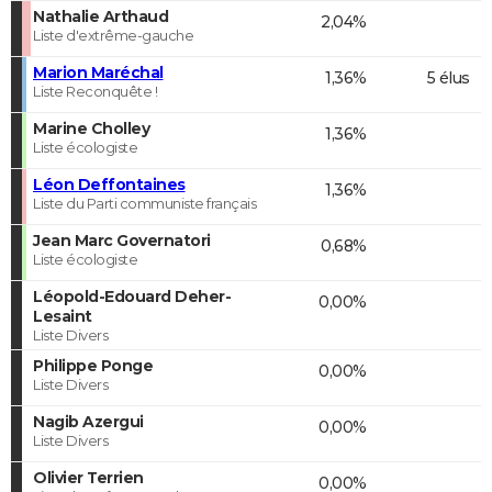
Nathalie Arthaud
2,04%
Liste d'extrême-gauche
Marion Maréchal
1,36%
5 élus
Liste Reconquête !
Marine Cholley
1,36%
Liste écologiste
Léon Deffontaines
1,36%
Liste du Parti communiste français
Jean Marc Governatori
0,68%
Liste écologiste
Léopold-Edouard Deher-
0,00%
Lesaint
Liste Divers
Philippe Ponge
0,00%
Liste Divers
Nagib Azergui
0,00%
Liste Divers
Olivier Terrien
0,00%