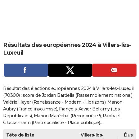
City break
Voyage de noces
Climat
Destinations
Voyage nature
Forum
+
PHOTO
GUIDES D'ACHAT
BONS PLANS
Résultats des européennes 2024 à Villers-lès-
CARTE DE VOEUX
Luxeuil
Carte Bonne année
Carte Pâques
Carte de Noël
Carte Saint-Valentin
Carte d'anniversaire
DICTIONNAIRE
Biographies
Expressions
Dictionnaire
Citations
Proverbes
PROGRAMME TV
COPAINS D'AVANT
Résultat des élections européennes 2024 à Villers-lès-Luxeuil
Se connecter
Collèges
Universités
Service militaire
S'inscrire
Lycées
Primaires
Entreprises
Avis de recherche
(70300) : score de Jordan Bardella (Rassemblement national),
AVIS DE DÉCÈS
Valérie Hayer (Renaissance - Modem - Horizons), Manon
FORUM
Aubry (France insoumise), François-Xavier Bellamy (Les
Républicains), Marion Maréchal (Reconquête !), Raphaël
Lifestyle
Sport
Television
Cinema
Bricolage
Culture
Auto
Voyage
Glucksmann (Parti socialiste - Place publique)...
Tête de liste
Villers-lès-
Élus