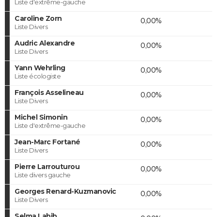
Liste d'extrême-gauche
Caroline Zorn
0,00%
Liste Divers
Audric Alexandre
0,00%
Liste Divers
Yann Wehrling
0,00%
Liste écologiste
François Asselineau
0,00%
Liste Divers
Michel Simonin
0,00%
Liste d'extrême-gauche
Jean-Marc Fortané
0,00%
Liste Divers
Pierre Larrouturou
0,00%
Liste divers gauche
Georges Renard-Kuzmanovic
0,00%
Liste Divers
Selma Labib