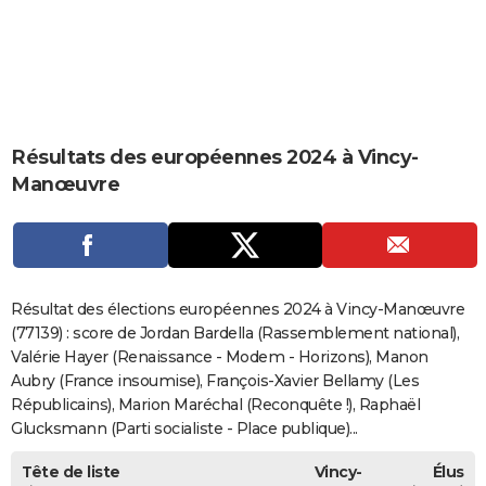
City break
Voyage de noces
Climat
Destinations
Voyage nature
Forum
+
PHOTO
GUIDES D'ACHAT
BONS PLANS
Résultats des européennes 2024 à Vincy-
CARTE DE VOEUX
Manœuvre
Carte Bonne année
Carte Pâques
Carte de Noël
Carte Saint-Valentin
Carte d'anniversaire
DICTIONNAIRE
Biographies
Expressions
Dictionnaire
Citations
Proverbes
PROGRAMME TV
COPAINS D'AVANT
Résultat des élections européennes 2024 à Vincy-Manœuvre
Se connecter
Collèges
Universités
Service militaire
S'inscrire
Lycées
Primaires
Entreprises
Avis de recherche
(77139) : score de Jordan Bardella (Rassemblement national),
AVIS DE DÉCÈS
Valérie Hayer (Renaissance - Modem - Horizons), Manon
FORUM
Aubry (France insoumise), François-Xavier Bellamy (Les
Républicains), Marion Maréchal (Reconquête !), Raphaël
Lifestyle
Sport
Television
Cinema
Bricolage
Culture
Auto
Voyage
Glucksmann (Parti socialiste - Place publique)...
Tête de liste
Vincy-
Élus