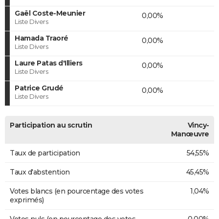
Gaël Coste-Meunier
0,00%
Liste Divers
Hamada Traoré
0,00%
Liste Divers
Laure Patas d'Illiers
0,00%
Liste Divers
Patrice Grudé
0,00%
Liste Divers
Participation au scrutin
Vincy-
Manœuvre
Taux de participation
54,55%
Taux d'abstention
45,45%
Votes blancs (en pourcentage des votes
1,04%
exprimés)
Votes nuls (en pourcentage des votes
0,00%