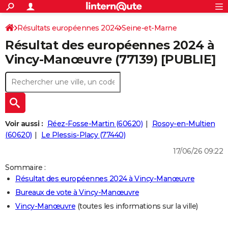
ACTUALITÉS
Connexion
S'inscrire
Résultats européennes 2024
Seine-et-Marne
Rechercher
Société
Education
Villes
Politique
Faits Divers
Monde
+
SPORT
Résultat des européennes 2024 à
Football
Cyclisme
Forum
Coupe du monde 2026
Tennis
Rugby
CULTURE
Vincy-Manœuvre (77139) [PUBLIE]
TNT
Cinéma
Musique
Programme TV
Streaming
Sorties cinéma
+
FINANCE
Impôts
Immobilier
Banque
Crédit
Retraite
Epargne
Risques naturels par ville
Assurance
AUTO
Réserver un essai
Berlines
Forum auto
Essais
Citadines
SUV
+
HIGH-TECH
Voir aussi :
Réez-Fosse-Martin (60620)
Rosoy-en-Multien
Meilleur smartphone
Ordinateurs
Guide high-tech
Mobiles
Internet
Jeux vidéo
+
(60620)
Le Plessis-Placy (77440)
BRICOLAGE
17/06/26 09:22
Aménagement intérieur
Cuisine
Jardinage
+
Forum
Extérieur
Salle de bains
Rangement
WEEK-END
Sommaire :
Escapades
Expositions
Week-end nature
Guides de France
Patrimoine
Musées
+
LIFESTYLE
Résultat des européennes 2024 à Vincy-Manœuvre
Bureaux de vote à Vincy-Manœuvre
Bien-être
Mode
+
Art de vivre
Loisirs
Modes de vie
SANTE
Vincy-Manœuvre
(toutes les informations sur la ville)
Guide de la santé
Médicaments
+
Alimentation
Maladies
Sommeil
VOYAGE