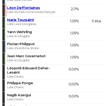
Léon Deffontaines
2,11%
Liste du Parti communiste français
Marie Toussaint
1,05%
5 élus
Liste Les Ecologistes
Yann Wehrling
1,05%
Liste écologiste
Florian Philippot
1,05%
Liste d'extrême droite
Jean Marc Governatori
1,05%
Liste écologiste
Léopold-Edouard Deher-
0,00%
Lesaint
Liste Divers
Philippe Ponge
0,00%
Liste Divers
Nagib Azergui
0,00%
Liste Divers