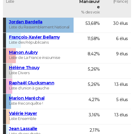
Liste
Manœuvr
(France)
e
% des voix
Jordan Bardella
53,68%
30 élus
Liste du Rassemblement National
François-Xavier Bellamy
11,58%
6 élus
Liste des Républicains
Manon Aubry
8,42%
9 élus
Liste de La France insoumise
Hélène Thouy
5,26%
Liste Divers
Raphaël Glucksmann
5,26%
13 élus
Liste d'union à gauche
Marion Maréchal
4,21%
5 élus
Liste Reconquête !
Valérie Hayer
3,16%
13 élus
Liste Ensemble
Jean Lassalle
2,11%
Liste divers droite