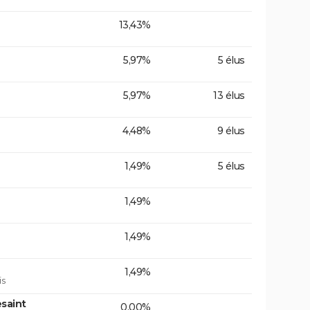
13,43%
5,97%
5 élus
5,97%
13 élus
4,48%
9 élus
1,49%
5 élus
1,49%
1,49%
1,49%
is
saint
0,00%