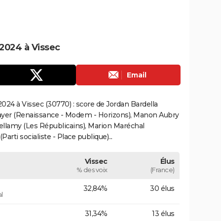
2024 à Vissec
Email
024 à Vissec (30770) : score de Jordan Bardella
ayer (Renaissance - Modem - Horizons), Manon Aubry
Bellamy (Les Républicains), Marion Maréchal
rti socialiste - Place publique)...
Vissec
Élus
% des voix
(France)
32,84%
30 élus
l
31,34%
13 élus