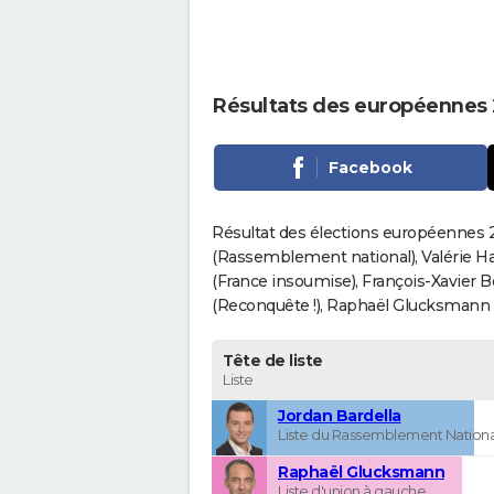
Résultats des européennes 
Facebook
Résultat des élections européennes 2
(Rassemblement national), Valérie H
(France insoumise), François-Xavier 
(Reconquête !), Raphaël Glucksmann (Pa
Tête de liste
Liste
Jordan Bardella
Liste du Rassemblement Nationa
Raphaël Glucksmann
Liste d'union à gauche