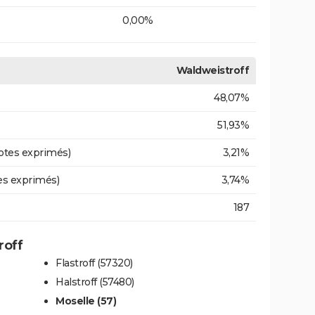
0,00%
Waldweistroff
48,07%
51,93%
otes exprimés)
3,21%
es exprimés)
3,74%
187
roff
Flastroff (57320)
Halstroff (57480)
Moselle (57)