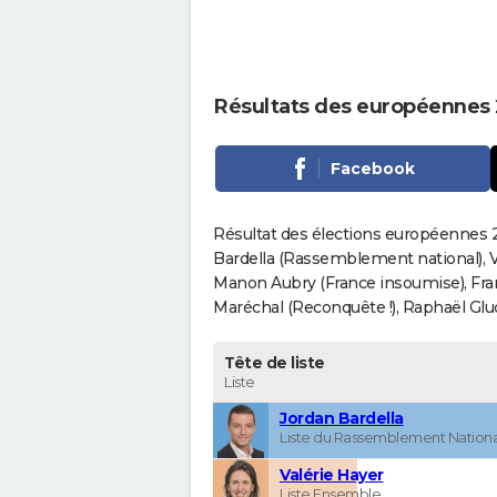
Résultats des européennes 
Facebook
Résultat des élections européennes 2
Bardella (Rassemblement national), V
Manon Aubry (France insoumise), Fran
Maréchal (Reconquête !), Raphaël Gluck
Tête de liste
Liste
Jordan Bardella
Liste du Rassemblement Nationa
Valérie Hayer
Liste Ensemble