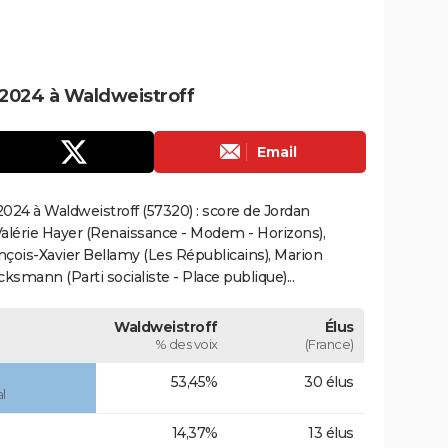
2024 à Waldweistroff
Email
024 à Waldweistroff (57320) : score de Jordan
alérie Hayer (Renaissance - Modem - Horizons),
çois-Xavier Bellamy (Les Républicains), Marion
smann (Parti socialiste - Place publique)...
Waldweistroff
Élus
% des voix
(France)
53,45%
30 élus
l
14,37%
13 élus