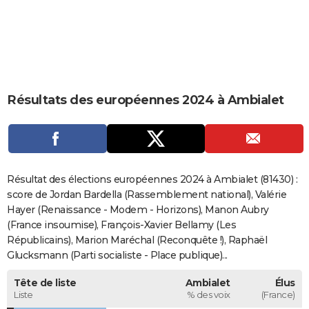
City break
Voyage de noces
Climat
Destinations
Voyage nature
Forum
+
PHOTO
GUIDES D'ACHAT
BONS PLANS
Résultats des européennes 2024 à Ambialet
CARTE DE VOEUX
Carte Bonne année
Carte Pâques
Carte de Noël
Carte Saint-Valentin
Carte d'anniversaire
DICTIONNAIRE
Biographies
Expressions
Dictionnaire
Citations
Proverbes
PROGRAMME TV
Résultat des élections européennes 2024 à Ambialet (81430) :
COPAINS D'AVANT
score de Jordan Bardella (Rassemblement national), Valérie
Hayer (Renaissance - Modem - Horizons), Manon Aubry
Se connecter
Collèges
Universités
Service militaire
S'inscrire
Lycées
Primaires
Entreprises
Avis de recherche
AVIS DE DÉCÈS
(France insoumise), François-Xavier Bellamy (Les
Républicains), Marion Maréchal (Reconquête !), Raphaël
FORUM
Glucksmann (Parti socialiste - Place publique)...
Lifestyle
Sport
Television
Cinema
Bricolage
Culture
Auto
Voyage
Tête de liste
Ambialet
Élus
Liste
% des voix
(France)