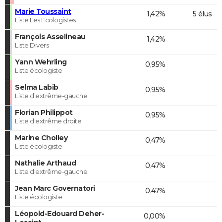
Marie Toussaint
1,42%
5 élus
Liste Les Ecologistes
François Asselineau
1,42%
Liste Divers
Yann Wehrling
0,95%
Liste écologiste
Selma Labib
0,95%
Liste d'extrême-gauche
Florian Philippot
0,95%
Liste d'extrême droite
Marine Cholley
0,47%
Liste écologiste
Nathalie Arthaud
0,47%
Liste d'extrême-gauche
Jean Marc Governatori
0,47%
Liste écologiste
Léopold-Edouard Deher-
0,00%