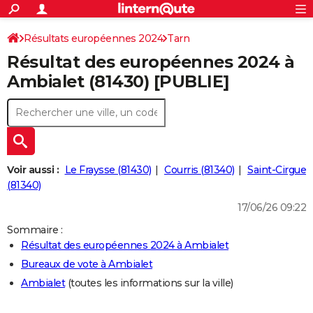
ACTUALITÉS
Connexion
S'inscrire
Résultats européennes 2024
Tarn
Rechercher
Société
Education
Villes
Politique
Faits Divers
Monde
+
SPORT
Résultat des européennes 2024 à
Football
Cyclisme
Forum
Coupe du monde 2026
Tennis
Rugby
CULTURE
Ambialet (81430) [PUBLIE]
TNT
Cinéma
Musique
Programme TV
Streaming
Sorties cinéma
+
FINANCE
Impôts
Immobilier
Banque
Crédit
Retraite
Epargne
Risques naturels par ville
Assurance
AUTO
Réserver un essai
Berlines
Forum auto
Essais
Citadines
SUV
+
HIGH-TECH
Voir aussi :
Le Fraysse (81430)
Courris (81340)
Saint-Cirgue
Meilleur smartphone
Ordinateurs
Guide high-tech
Mobiles
Internet
Jeux vidéo
+
(81340)
BRICOLAGE
17/06/26 09:22
Aménagement intérieur
Cuisine
Jardinage
+
Forum
Extérieur
Salle de bains
Rangement
WEEK-END
Sommaire :
Escapades
Expositions
Week-end nature
Guides de France
Patrimoine
Musées
+
LIFESTYLE
Résultat des européennes 2024 à Ambialet
Bureaux de vote à Ambialet
Bien-être
Mode
+
Art de vivre
Loisirs
Modes de vie
SANTE
Ambialet
(toutes les informations sur la ville)
Guide de la santé
Médicaments
+
Alimentation
Maladies
Sommeil
VOYAGE