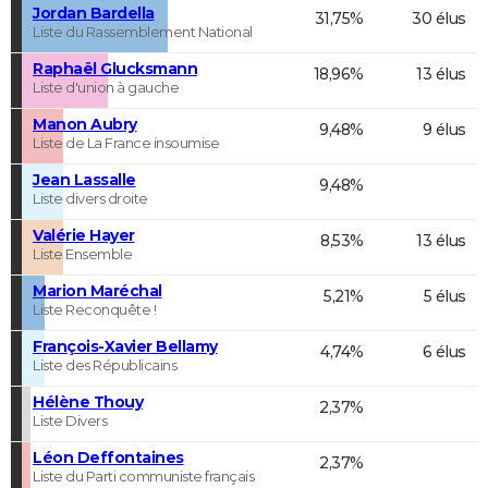
Jordan Bardella
31,75%
30 élus
Liste du Rassemblement National
Raphaël Glucksmann
18,96%
13 élus
Liste d'union à gauche
Manon Aubry
9,48%
9 élus
Liste de La France insoumise
Jean Lassalle
9,48%
Liste divers droite
Valérie Hayer
8,53%
13 élus
Liste Ensemble
Marion Maréchal
5,21%
5 élus
Liste Reconquête !
François-Xavier Bellamy
4,74%
6 élus
Liste des Républicains
Hélène Thouy
2,37%
Liste Divers
Léon Deffontaines
2,37%
Liste du Parti communiste français