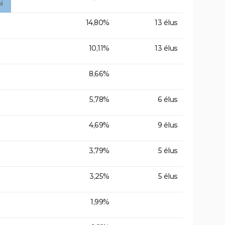
l
14,80%
13 élus
10,11%
13 élus
8,66%
5,78%
6 élus
4,69%
9 élus
3,79%
5 élus
3,25%
5 élus
1,99%