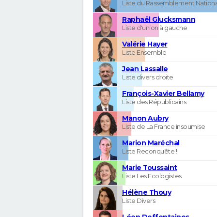
Liste du Rassemblement Nationa
Raphaël Glucksmann
Liste d'union à gauche
Valérie Hayer
Liste Ensemble
Jean Lassalle
Liste divers droite
François-Xavier Bellamy
Liste des Républicains
Manon Aubry
Liste de La France insoumise
Marion Maréchal
Liste Reconquête !
Marie Toussaint
Liste Les Ecologistes
Hélène Thouy
Liste Divers
Léon Deffontaines