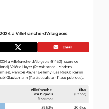
024 à Villefranche-d'Albigeois
Email
24 à Villefranche-d'Albigeois (81430) : score de
onal), Valérie Hayer (Renaissance - Modem -
mise), François-Xavier Bellamy (Les Républicains),
ël Glucksmann (Parti socialiste - Place publique)...
Villefranche-
Élus
d'Albigeois
(France)
% des voix
39,53%
30 élus