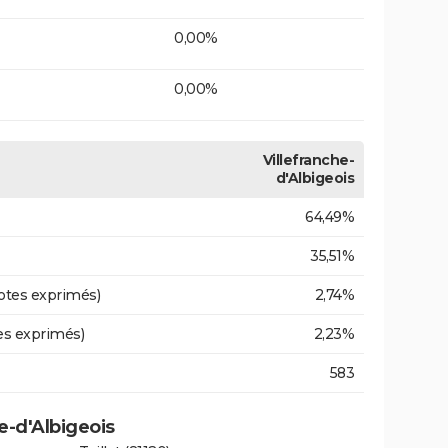
0,00%
0,00%
Villefranche-
d'Albigeois
64,49%
35,51%
otes exprimés)
2,74%
es exprimés)
2,23%
583
he-d'Albigeois