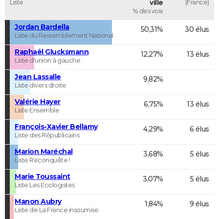
Liste
ville
(France)
% des voix
Jordan Bardella
50,31%
30 élus
Liste du Rassemblement National
Raphaël Glucksmann
12,27%
13 élus
Liste d'union à gauche
Jean Lassalle
9,82%
Liste divers droite
Valérie Hayer
6,75%
13 élus
Liste Ensemble
François-Xavier Bellamy
4,29%
6 élus
Liste des Républicains
Marion Maréchal
3,68%
5 élus
Liste Reconquête !
Marie Toussaint
3,07%
5 élus
Liste Les Ecologistes
Manon Aubry
1,84%
9 élus
Liste de La France insoumise