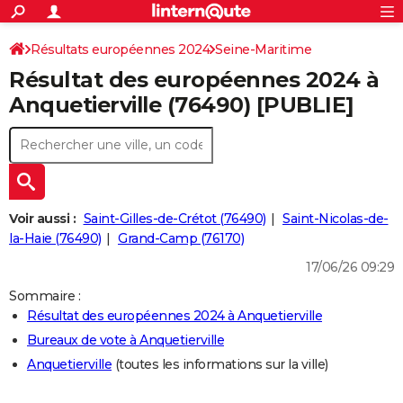
ACTUALITÉS
Connexion
S'inscrire
Résultats européennes 2024
Seine-Maritime
Rechercher
Société
Education
Villes
Politique
Faits Divers
Monde
+
SPORT
Résultat des européennes 2024 à
Football
Cyclisme
Forum
Coupe du monde 2026
Tennis
Rugby
CULTURE
Anquetierville (76490) [PUBLIE]
TNT
Cinéma
Musique
Programme TV
Streaming
Sorties cinéma
+
FINANCE
Impôts
Immobilier
Banque
Crédit
Retraite
Epargne
Risques naturels par ville
Assurance
AUTO
Réserver un essai
Berlines
Forum auto
Essais
Citadines
SUV
+
HIGH-TECH
Voir aussi :
Saint-Gilles-de-Crétot (76490)
Saint-Nicolas-de-
Meilleur smartphone
Ordinateurs
Guide high-tech
Mobiles
Internet
Jeux vidéo
+
la-Haie (76490)
Grand-Camp (76170)
BRICOLAGE
17/06/26 09:29
Aménagement intérieur
Cuisine
Jardinage
+
Forum
Extérieur
Salle de bains
Rangement
WEEK-END
Sommaire :
Escapades
Expositions
Week-end nature
Guides de France
Patrimoine
Musées
+
LIFESTYLE
Résultat des européennes 2024 à Anquetierville
Bureaux de vote à Anquetierville
Bien-être
Mode
+
Art de vivre
Loisirs
Modes de vie
SANTE
Anquetierville
(toutes les informations sur la ville)
Guide de la santé
Médicaments
+
Alimentation
Maladies
Sommeil
VOYAGE