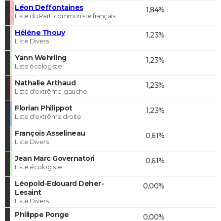
Léon Deffontaines
1,84%
Liste du Parti communiste français
Hélène Thouy
1,23%
Liste Divers
Yann Wehrling
1,23%
Liste écologiste
Nathalie Arthaud
1,23%
Liste d'extrême-gauche
Florian Philippot
1,23%
Liste d'extrême droite
François Asselineau
0,61%
Liste Divers
Jean Marc Governatori
0,61%
Liste écologiste
Léopold-Edouard Deher-
0,00%
Lesaint
Liste Divers
Philippe Ponge
0,00%