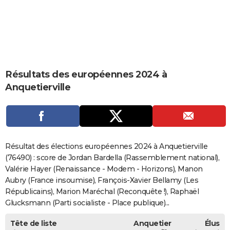
City break
Voyage de noces
Climat
Destinations
Voyage nature
Forum
+
PHOTO
GUIDES D'ACHAT
BONS PLANS
Résultats des européennes 2024 à
CARTE DE VOEUX
Anquetierville
Carte Bonne année
Carte Pâques
Carte de Noël
Carte Saint-Valentin
Carte d'anniversaire
DICTIONNAIRE
Biographies
Expressions
Dictionnaire
Citations
Proverbes
PROGRAMME TV
COPAINS D'AVANT
Résultat des élections européennes 2024 à Anquetierville
Se connecter
Collèges
Universités
Service militaire
S'inscrire
Lycées
Primaires
Entreprises
Avis de recherche
(76490) : score de Jordan Bardella (Rassemblement national),
AVIS DE DÉCÈS
Valérie Hayer (Renaissance - Modem - Horizons), Manon
FORUM
Aubry (France insoumise), François-Xavier Bellamy (Les
Républicains), Marion Maréchal (Reconquête !), Raphaël
Lifestyle
Sport
Television
Cinema
Bricolage
Culture
Auto
Voyage
Glucksmann (Parti socialiste - Place publique)...
Tête de liste
Anquetier
Élus