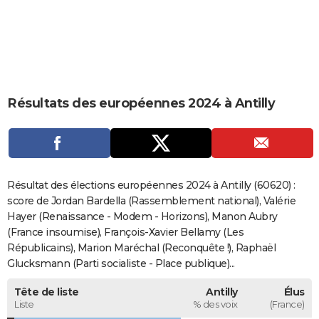
City break
Voyage de noces
Climat
Destinations
Voyage nature
Forum
+
PHOTO
GUIDES D'ACHAT
BONS PLANS
Résultats des européennes 2024 à Antilly
CARTE DE VOEUX
Carte Bonne année
Carte Pâques
Carte de Noël
Carte Saint-Valentin
Carte d'anniversaire
DICTIONNAIRE
Biographies
Expressions
Dictionnaire
Citations
Proverbes
PROGRAMME TV
Résultat des élections européennes 2024 à Antilly (60620) :
COPAINS D'AVANT
score de Jordan Bardella (Rassemblement national), Valérie
Hayer (Renaissance - Modem - Horizons), Manon Aubry
Se connecter
Collèges
Universités
Service militaire
S'inscrire
Lycées
Primaires
Entreprises
Avis de recherche
AVIS DE DÉCÈS
(France insoumise), François-Xavier Bellamy (Les
Républicains), Marion Maréchal (Reconquête !), Raphaël
FORUM
Glucksmann (Parti socialiste - Place publique)...
Lifestyle
Sport
Television
Cinema
Bricolage
Culture
Auto
Voyage
Tête de liste
Antilly
Élus
Liste
% des voix
(France)