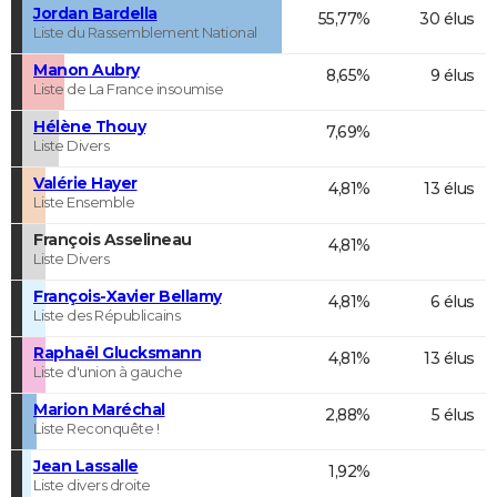
Jordan Bardella
55,77%
30 élus
Liste du Rassemblement National
Manon Aubry
8,65%
9 élus
Liste de La France insoumise
Hélène Thouy
7,69%
Liste Divers
Valérie Hayer
4,81%
13 élus
Liste Ensemble
François Asselineau
4,81%
Liste Divers
François-Xavier Bellamy
4,81%
6 élus
Liste des Républicains
Raphaël Glucksmann
4,81%
13 élus
Liste d'union à gauche
Marion Maréchal
2,88%
5 élus
Liste Reconquête !
Jean Lassalle
1,92%
Liste divers droite