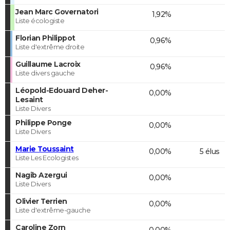
Jean Marc Governatori
1,92%
Liste écologiste
Florian Philippot
0,96%
Liste d'extrême droite
Guillaume Lacroix
0,96%
Liste divers gauche
Léopold-Edouard Deher-
0,00%
Lesaint
Liste Divers
Philippe Ponge
0,00%
Liste Divers
Marie Toussaint
0,00%
5 élus
Liste Les Ecologistes
Nagib Azergui
0,00%
Liste Divers
Olivier Terrien
0,00%
Liste d'extrême-gauche
Caroline Zorn
0,00%