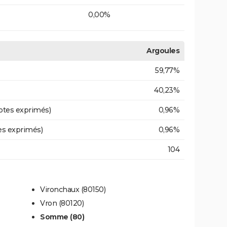
0,00%
Argoules
59,77%
40,23%
otes exprimés)
0,96%
es exprimés)
0,96%
104
Vironchaux (80150)
Vron (80120)
Somme (80)