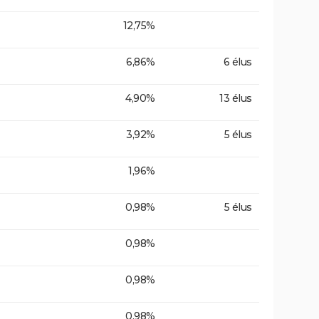
12,75%
6,86%
6 élus
4,90%
13 élus
3,92%
5 élus
1,96%
0,98%
5 élus
0,98%
0,98%
0,98%