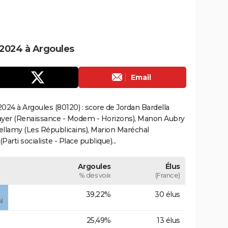
2024 à Argoules
Email
024 à Argoules (80120) : score de Jordan Bardella
ayer (Renaissance - Modem - Horizons), Manon Aubry
Bellamy (Les Républicains), Marion Maréchal
rti socialiste - Place publique)...
Argoules
Élus
% des voix
(France)
39,22%
30 élus
l
25,49%
13 élus