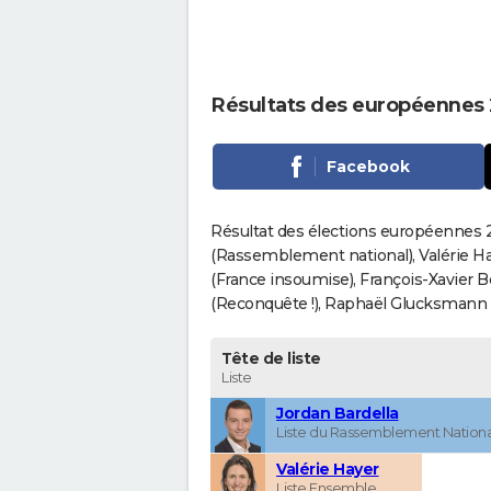
Résultats des européennes 
Facebook
Résultat des élections européennes 2
(Rassemblement national), Valérie H
(France insoumise), François-Xavier 
(Reconquête !), Raphaël Glucksmann (Pa
Tête de liste
Liste
Jordan Bardella
Liste du Rassemblement Nationa
Valérie Hayer
Liste Ensemble