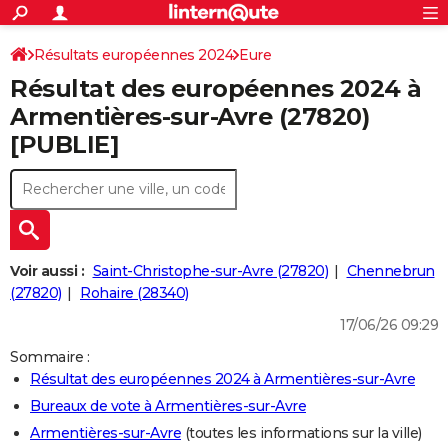
ACTUALITÉS
Connexion
S'inscrire
Résultats européennes 2024
Eure
Rechercher
Société
Education
Villes
Politique
Faits Divers
Monde
+
SPORT
Résultat des européennes 2024 à
Football
Cyclisme
Forum
Coupe du monde 2026
Tennis
Rugby
CULTURE
Armentières-sur-Avre (27820)
[PUBLIE]
TNT
Cinéma
Musique
Programme TV
Streaming
Sorties cinéma
+
FINANCE
Impôts
Immobilier
Banque
Crédit
Retraite
Epargne
Risques naturels par ville
Assurance
AUTO
Réserver un essai
Berlines
Forum auto
Essais
Citadines
SUV
+
HIGH-TECH
Meilleur smartphone
Ordinateurs
Guide high-tech
Mobiles
Internet
Jeux vidéo
+
BRICOLAGE
Voir aussi :
Saint-Christophe-sur-Avre (27820)
Chennebrun
(27820)
Rohaire (28340)
Aménagement intérieur
Cuisine
Jardinage
+
Forum
Extérieur
Salle de bains
Rangement
WEEK-END
17/06/26 09:29
Escapades
Expositions
Week-end nature
Guides de France
Patrimoine
Musées
+
LIFESTYLE
Sommaire :
Résultat des européennes 2024 à Armentières-sur-Avre
Bien-être
Mode
+
Art de vivre
Loisirs
Modes de vie
SANTE
Bureaux de vote à Armentières-sur-Avre
Guide de la santé
Médicaments
+
Alimentation
Maladies
Sommeil
VOYAGE
Armentières-sur-Avre
(toutes les informations sur la ville)