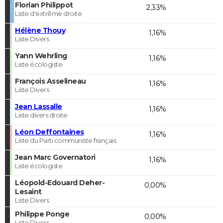
Florian Philippot
2,33%
Liste d'extrême droite
Hélène Thouy
1,16%
Liste Divers
Yann Wehrling
1,16%
Liste écologiste
François Asselineau
1,16%
Liste Divers
Jean Lassalle
1,16%
Liste divers droite
Léon Deffontaines
1,16%
Liste du Parti communiste français
Jean Marc Governatori
1,16%
Liste écologiste
Léopold-Edouard Deher-
0,00%
Lesaint
Liste Divers
Philippe Ponge
0,00%
Liste Divers