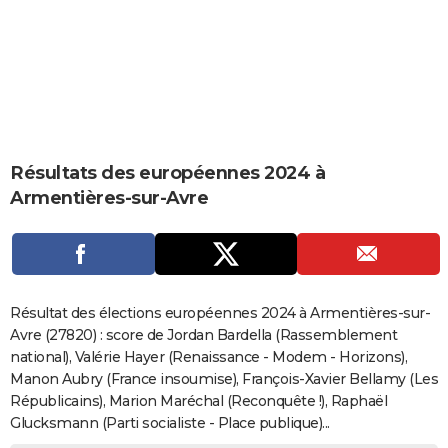
City break
Voyage de noces
Climat
Destinations
Voyage nature
Forum
+
PHOTO
GUIDES D'ACHAT
BONS PLANS
CARTE DE VOEUX
Résultats des européennes 2024 à
Carte Bonne année
Carte Pâques
Carte de Noël
Carte Saint-Valentin
Carte d'anniversaire
DICTIONNAIRE
Armentières-sur-Avre
Biographies
Expressions
Dictionnaire
Citations
Proverbes
PROGRAMME TV
COPAINS D'AVANT
Se connecter
Collèges
Universités
Service militaire
S'inscrire
Lycées
Primaires
Entreprises
Avis de recherche
AVIS DE DÉCÈS
Résultat des élections européennes 2024 à Armentières-sur-
Avre (27820) : score de Jordan Bardella (Rassemblement
FORUM
national), Valérie Hayer (Renaissance - Modem - Horizons),
Manon Aubry (France insoumise), François-Xavier Bellamy (Les
Lifestyle
Sport
Television
Cinema
Bricolage
Culture
Auto
Voyage
Républicains), Marion Maréchal (Reconquête !), Raphaël
Glucksmann (Parti socialiste - Place publique)...