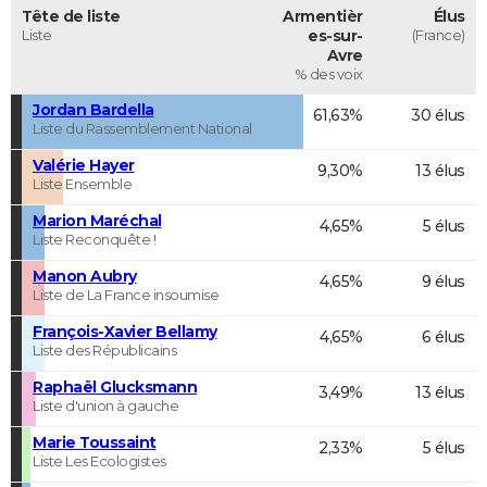
Tête de liste
Armentièr
Élus
Liste
es-sur-
(France)
Avre
% des voix
Jordan Bardella
61,63%
30 élus
Liste du Rassemblement National
Valérie Hayer
9,30%
13 élus
Liste Ensemble
Marion Maréchal
4,65%
5 élus
Liste Reconquête !
Manon Aubry
4,65%
9 élus
Liste de La France insoumise
François-Xavier Bellamy
4,65%
6 élus
Liste des Républicains
Raphaël Glucksmann
3,49%
13 élus
Liste d'union à gauche
Marie Toussaint
2,33%
5 élus
Liste Les Ecologistes