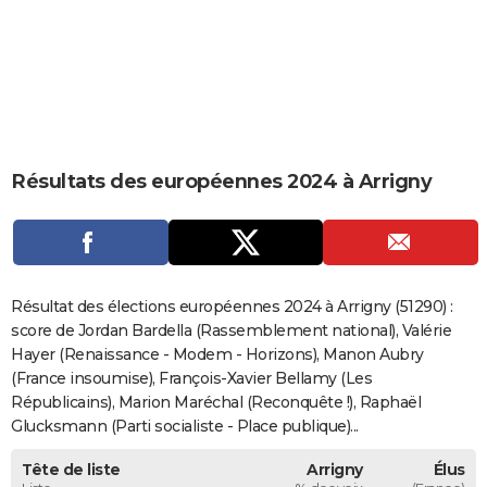
City break
Voyage de noces
Climat
Destinations
Voyage nature
Forum
+
PHOTO
GUIDES D'ACHAT
BONS PLANS
CARTE DE VOEUX
Résultats des européennes 2024 à Arrigny
Carte Bonne année
Carte Pâques
Carte de Noël
Carte Saint-Valentin
Carte d'anniversaire
DICTIONNAIRE
Biographies
Expressions
Dictionnaire
Citations
Proverbes
PROGRAMME TV
COPAINS D'AVANT
Résultat des élections européennes 2024 à Arrigny (51290) :
score de Jordan Bardella (Rassemblement national), Valérie
Se connecter
Collèges
Universités
Service militaire
S'inscrire
Lycées
Primaires
Entreprises
Avis de recherche
AVIS DE DÉCÈS
Hayer (Renaissance - Modem - Horizons), Manon Aubry
(France insoumise), François-Xavier Bellamy (Les
FORUM
Républicains), Marion Maréchal (Reconquête !), Raphaël
Lifestyle
Sport
Television
Cinema
Bricolage
Culture
Auto
Voyage
Glucksmann (Parti socialiste - Place publique)...
Tête de liste
Arrigny
Élus