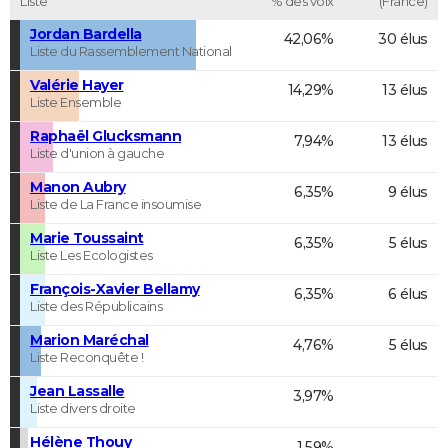
Liste
% des voix
(France)
Jordan Bardella
42,06%
30 élus
Liste du Rassemblement National
Valérie Hayer
14,29%
13 élus
Liste Ensemble
Raphaël Glucksmann
7,94%
13 élus
Liste d'union à gauche
Manon Aubry
6,35%
9 élus
Liste de La France insoumise
Marie Toussaint
6,35%
5 élus
Liste Les Ecologistes
François-Xavier Bellamy
6,35%
6 élus
Liste des Républicains
Marion Maréchal
4,76%
5 élus
Liste Reconquête !
Jean Lassalle
3,97%
Liste divers droite
Hélène Thouy
1,59%