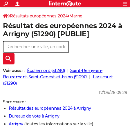
ACTUALITÉS
Connexion
S'inscrire
Résultats européennes 2024
Marne
Rechercher
Société
Education
Villes
Politique
Faits Divers
Monde
+
SPORT
Résultat des européennes 2024 à
Football
Cyclisme
Forum
Coupe du monde 2026
Tennis
Rugby
CULTURE
Arrigny (51290) [PUBLIE]
TNT
Cinéma
Musique
Programme TV
Streaming
Sorties cinéma
+
FINANCE
Impôts
Immobilier
Banque
Crédit
Retraite
Epargne
Risques naturels par ville
Assurance
AUTO
Réserver un essai
Berlines
Forum auto
Essais
Citadines
SUV
+
HIGH-TECH
Voir aussi :
Écollemont (51290)
Saint-Remy-en-
Meilleur smartphone
Ordinateurs
Guide high-tech
Mobiles
Internet
Jeux vidéo
+
Bouzemont-Saint-Genest-et-Isson (51290)
Larzicourt
BRICOLAGE
(51290)
Aménagement intérieur
Cuisine
Jardinage
+
Forum
Extérieur
Salle de bains
Rangement
WEEK-END
17/06/26 09:29
Escapades
Expositions
Week-end nature
Guides de France
Patrimoine
Musées
+
Sommaire :
LIFESTYLE
Résultat des européennes 2024 à Arrigny
Bien-être
Mode
+
Art de vivre
Loisirs
Modes de vie
SANTE
Bureaux de vote à Arrigny
Arrigny
(toutes les informations sur la ville)
Guide de la santé
Médicaments
+
Alimentation
Maladies
Sommeil
VOYAGE