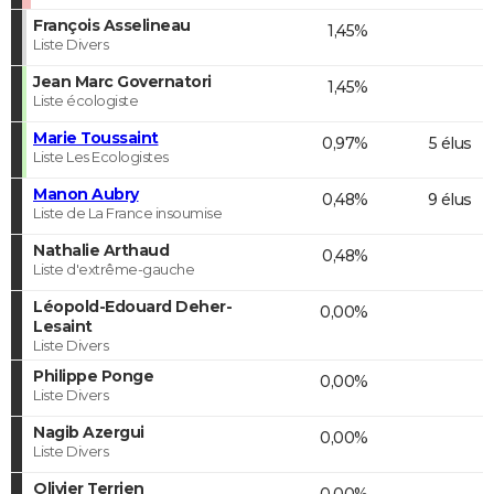
François Asselineau
1,45%
Liste Divers
Jean Marc Governatori
1,45%
Liste écologiste
Marie Toussaint
0,97%
5 élus
Liste Les Ecologistes
Manon Aubry
0,48%
9 élus
Liste de La France insoumise
Nathalie Arthaud
0,48%
Liste d'extrême-gauche
Léopold-Edouard Deher-
0,00%
Lesaint
Liste Divers
Philippe Ponge
0,00%
Liste Divers
Nagib Azergui
0,00%
Liste Divers
Olivier Terrien
0,00%