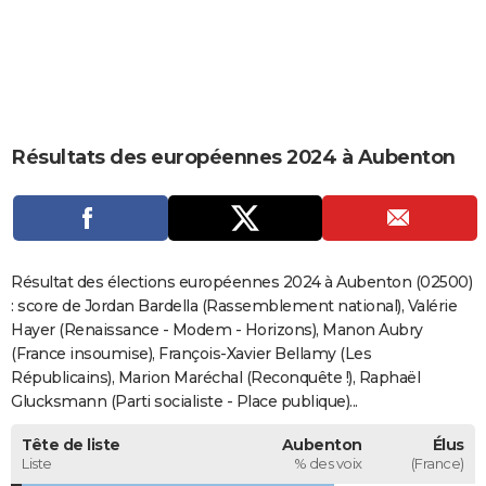
City break
Voyage de noces
Climat
Destinations
Voyage nature
Forum
+
PHOTO
GUIDES D'ACHAT
BONS PLANS
Résultats des européennes 2024 à Aubenton
CARTE DE VOEUX
Carte Bonne année
Carte Pâques
Carte de Noël
Carte Saint-Valentin
Carte d'anniversaire
DICTIONNAIRE
Biographies
Expressions
Dictionnaire
Citations
Proverbes
PROGRAMME TV
Résultat des élections européennes 2024 à Aubenton (02500)
COPAINS D'AVANT
: score de Jordan Bardella (Rassemblement national), Valérie
Hayer (Renaissance - Modem - Horizons), Manon Aubry
Se connecter
Collèges
Universités
Service militaire
S'inscrire
Lycées
Primaires
Entreprises
Avis de recherche
AVIS DE DÉCÈS
(France insoumise), François-Xavier Bellamy (Les
Républicains), Marion Maréchal (Reconquête !), Raphaël
FORUM
Glucksmann (Parti socialiste - Place publique)...
Lifestyle
Sport
Television
Cinema
Bricolage
Culture
Auto
Voyage
Tête de liste
Aubenton
Élus
Liste
% des voix
(France)