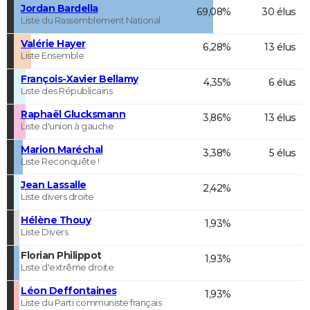
Jordan Bardella
69,08%
30 élus
Liste du Rassemblement National
Valérie Hayer
6,28%
13 élus
Liste Ensemble
François-Xavier Bellamy
4,35%
6 élus
Liste des Républicains
Raphaël Glucksmann
3,86%
13 élus
Liste d'union à gauche
Marion Maréchal
3,38%
5 élus
Liste Reconquête !
Jean Lassalle
2,42%
Liste divers droite
Hélène Thouy
1,93%
Liste Divers
Florian Philippot
1,93%
Liste d'extrême droite
Léon Deffontaines
1,93%
Liste du Parti communiste français