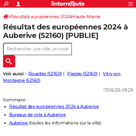
ACTUALITÉS
Connexion
S'inscrire
Résultats européennes 2024
Haute-Marne
Rechercher
Société
Education
Villes
Politique
Faits Divers
Monde
+
SPORT
Résultat des européennes 2024 à
Football
Cyclisme
Forum
Coupe du monde 2026
Tennis
Rugby
CULTURE
Auberive (52160) [PUBLIE]
TNT
Cinéma
Musique
Programme TV
Streaming
Sorties cinéma
+
FINANCE
Impôts
Immobilier
Banque
Crédit
Retraite
Epargne
Risques naturels par ville
Assurance
AUTO
Réserver un essai
Berlines
Forum auto
Essais
Citadines
SUV
+
HIGH-TECH
Voir aussi :
Rouelles (52160)
Praslay (52160)
Vitry-en-
Meilleur smartphone
Ordinateurs
Guide high-tech
Mobiles
Internet
Jeux vidéo
+
Montagne (52160)
BRICOLAGE
17/06/26 09:29
Aménagement intérieur
Cuisine
Jardinage
+
Forum
Extérieur
Salle de bains
Rangement
WEEK-END
Sommaire :
Escapades
Expositions
Week-end nature
Guides de France
Patrimoine
Musées
+
LIFESTYLE
Résultat des européennes 2024 à Auberive
Bureaux de vote à Auberive
Bien-être
Mode
+
Art de vivre
Loisirs
Modes de vie
SANTE
Auberive
(toutes les informations sur la ville)
Guide de la santé
Médicaments
+
Alimentation
Maladies
Sommeil
VOYAGE