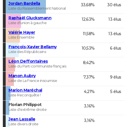
Jordan Bardella
33,68%
30 élus
Liste du Rassemblement National
Raphaël Glucksmann
12,63%
13 élus
Liste d'union à gauche
Valérie Hayer
11,58%
13 élus
Liste Ensemble
François-Xavier Bellamy
10,53%
6 élus
Liste des Républicains
Léon Deffontaines
8,42%
Liste du Parti communiste français
Manon Aubry
7,37%
9 élus
Liste de La France insoumise
Marion Maréchal
4,21%
5 élus
Liste Reconquête !
Florian Philippot
3,16%
Liste d'extrême droite
Jean Lassalle
3,16%
Liste divers droite