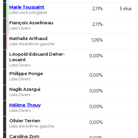
Marie Toussaint
2,11%
5 élus
Liste Les Ecologistes
François Asselineau
2,11%
Liste Divers
Nathalie Arthaud
1,05%
Liste d'extrême-gauche
Léopold-Edouard Deher-
0,00%
Lesaint
Liste Divers
Philippe Ponge
0,00%
Liste Divers
Nagib Azergui
0,00%
Liste Divers
Hélène Thouy
0,00%
Liste Divers
Olivier Terrien
0,00%
Liste d'extrême-gauche
Caroline Zorn
0,00%