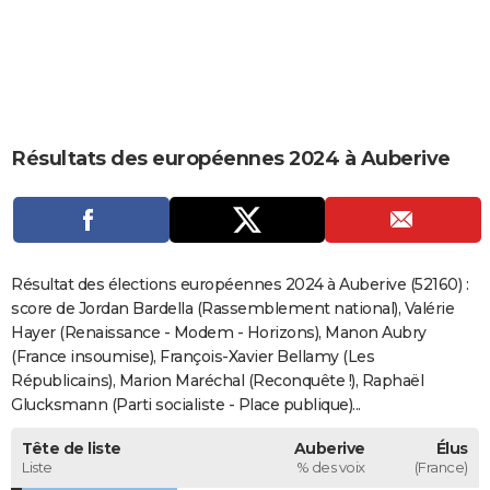
City break
Voyage de noces
Climat
Destinations
Voyage nature
Forum
+
PHOTO
GUIDES D'ACHAT
BONS PLANS
Résultats des européennes 2024 à Auberive
CARTE DE VOEUX
Carte Bonne année
Carte Pâques
Carte de Noël
Carte Saint-Valentin
Carte d'anniversaire
DICTIONNAIRE
Biographies
Expressions
Dictionnaire
Citations
Proverbes
PROGRAMME TV
Résultat des élections européennes 2024 à Auberive (52160) :
COPAINS D'AVANT
score de Jordan Bardella (Rassemblement national), Valérie
Hayer (Renaissance - Modem - Horizons), Manon Aubry
Se connecter
Collèges
Universités
Service militaire
S'inscrire
Lycées
Primaires
Entreprises
Avis de recherche
AVIS DE DÉCÈS
(France insoumise), François-Xavier Bellamy (Les
Républicains), Marion Maréchal (Reconquête !), Raphaël
FORUM
Glucksmann (Parti socialiste - Place publique)...
Lifestyle
Sport
Television
Cinema
Bricolage
Culture
Auto
Voyage
Tête de liste
Auberive
Élus
Liste
% des voix
(France)