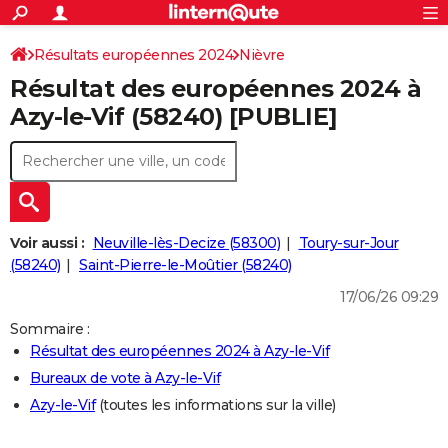
ACTUALITÉS
Connexion
S'inscrire
Résultats européennes 2024
Nièvre
Rechercher
Société
Education
Villes
Politique
Faits Divers
Monde
+
SPORT
Résultat des européennes 2024 à
Football
Cyclisme
Forum
Coupe du monde 2026
Tennis
Rugby
CULTURE
Azy-le-Vif (58240) [PUBLIE]
TNT
Cinéma
Musique
Programme TV
Streaming
Sorties cinéma
+
FINANCE
Impôts
Immobilier
Banque
Crédit
Retraite
Epargne
Risques naturels par ville
Assurance
AUTO
Réserver un essai
Berlines
Forum auto
Essais
Citadines
SUV
+
HIGH-TECH
Voir aussi :
Neuville-lès-Decize (58300)
Toury-sur-Jour
Meilleur smartphone
Ordinateurs
Guide high-tech
Mobiles
Internet
Jeux vidéo
+
(58240)
Saint-Pierre-le-Moûtier (58240)
BRICOLAGE
17/06/26 09:29
Aménagement intérieur
Cuisine
Jardinage
+
Forum
Extérieur
Salle de bains
Rangement
WEEK-END
Sommaire :
Escapades
Expositions
Week-end nature
Guides de France
Patrimoine
Musées
+
LIFESTYLE
Résultat des européennes 2024 à Azy-le-Vif
Bureaux de vote à Azy-le-Vif
Bien-être
Mode
+
Art de vivre
Loisirs
Modes de vie
SANTE
Azy-le-Vif
(toutes les informations sur la ville)
Guide de la santé
Médicaments
+
Alimentation
Maladies
Sommeil
VOYAGE