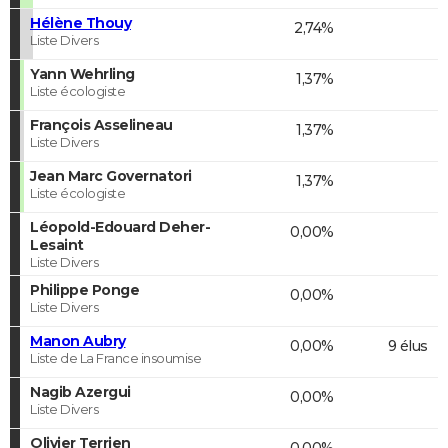
Hélène Thouy
2,74%
Liste Divers
Yann Wehrling
1,37%
Liste écologiste
François Asselineau
1,37%
Liste Divers
Jean Marc Governatori
1,37%
Liste écologiste
Léopold-Edouard Deher-
0,00%
Lesaint
Liste Divers
Philippe Ponge
0,00%
Liste Divers
Manon Aubry
0,00%
9 élus
Liste de La France insoumise
Nagib Azergui
0,00%
Liste Divers
Olivier Terrien
0,00%