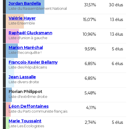
Jordan Bardella
31,51%
30 élus
Liste du Rassemblement National
Valérie Hayer
15,07%
13 élus
Liste Ensemble
Raphaël Glucksmann
10,96%
13 élus
Liste d'union à gauche
Marion Maréchal
9,59%
5 élus
Liste Reconquête !
François-Xavier Bellamy
6,85%
6 élus
Liste des Républicains
Jean Lassalle
6,85%
Liste divers droite
Florian Philippot
5,48%
Liste d'extrême droite
Léon Deffontaines
4,11%
Liste du Parti communiste français
Marie Toussaint
2,74%
5 élus
Liste Les Ecologistes