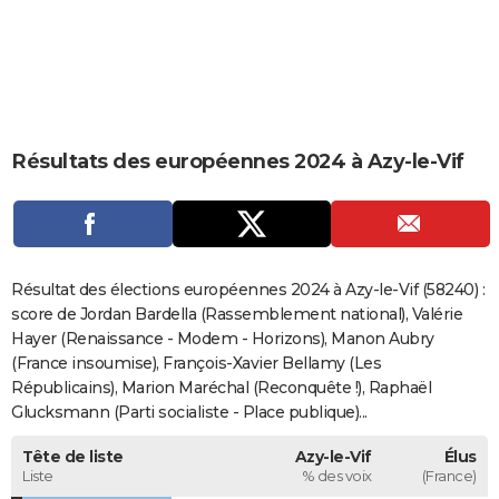
City break
Voyage de noces
Climat
Destinations
Voyage nature
Forum
+
PHOTO
GUIDES D'ACHAT
BONS PLANS
Résultats des européennes 2024 à Azy-le-Vif
CARTE DE VOEUX
Carte Bonne année
Carte Pâques
Carte de Noël
Carte Saint-Valentin
Carte d'anniversaire
DICTIONNAIRE
Biographies
Expressions
Dictionnaire
Citations
Proverbes
PROGRAMME TV
Résultat des élections européennes 2024 à Azy-le-Vif (58240) :
COPAINS D'AVANT
score de Jordan Bardella (Rassemblement national), Valérie
Hayer (Renaissance - Modem - Horizons), Manon Aubry
Se connecter
Collèges
Universités
Service militaire
S'inscrire
Lycées
Primaires
Entreprises
Avis de recherche
AVIS DE DÉCÈS
(France insoumise), François-Xavier Bellamy (Les
Républicains), Marion Maréchal (Reconquête !), Raphaël
FORUM
Glucksmann (Parti socialiste - Place publique)...
Lifestyle
Sport
Television
Cinema
Bricolage
Culture
Auto
Voyage
Tête de liste
Azy-le-Vif
Élus
Liste
% des voix
(France)