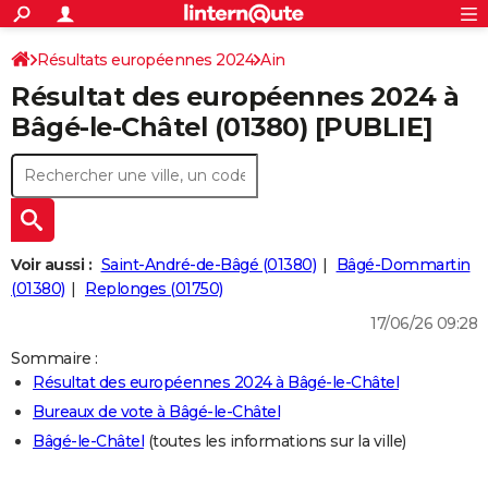
ACTUALITÉS
Connexion
S'inscrire
Résultats européennes 2024
Ain
Rechercher
Société
Education
Villes
Politique
Faits Divers
Monde
+
SPORT
Résultat des européennes 2024 à
Football
Cyclisme
Forum
Coupe du monde 2026
Tennis
Rugby
CULTURE
Bâgé-le-Châtel (01380) [PUBLIE]
TNT
Cinéma
Musique
Programme TV
Streaming
Sorties cinéma
+
FINANCE
Impôts
Immobilier
Banque
Crédit
Retraite
Epargne
Risques naturels par ville
Assurance
AUTO
Réserver un essai
Berlines
Forum auto
Essais
Citadines
SUV
+
HIGH-TECH
Voir aussi :
Saint-André-de-Bâgé (01380)
Bâgé-Dommartin
Meilleur smartphone
Ordinateurs
Guide high-tech
Mobiles
Internet
Jeux vidéo
+
(01380)
Replonges (01750)
BRICOLAGE
17/06/26 09:28
Aménagement intérieur
Cuisine
Jardinage
+
Forum
Extérieur
Salle de bains
Rangement
WEEK-END
Sommaire :
Escapades
Expositions
Week-end nature
Guides de France
Patrimoine
Musées
+
LIFESTYLE
Résultat des européennes 2024 à Bâgé-le-Châtel
Bureaux de vote à Bâgé-le-Châtel
Bien-être
Mode
+
Art de vivre
Loisirs
Modes de vie
SANTE
Bâgé-le-Châtel
(toutes les informations sur la ville)
Guide de la santé
Médicaments
+
Alimentation
Maladies
Sommeil
VOYAGE