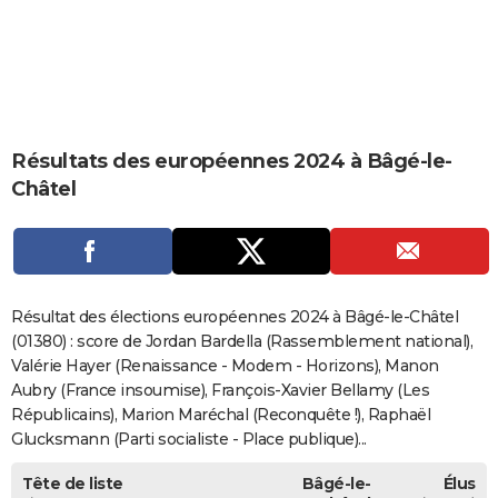
City break
Voyage de noces
Climat
Destinations
Voyage nature
Forum
+
PHOTO
GUIDES D'ACHAT
BONS PLANS
Résultats des européennes 2024 à Bâgé-le-
CARTE DE VOEUX
Châtel
Carte Bonne année
Carte Pâques
Carte de Noël
Carte Saint-Valentin
Carte d'anniversaire
DICTIONNAIRE
Biographies
Expressions
Dictionnaire
Citations
Proverbes
PROGRAMME TV
COPAINS D'AVANT
Résultat des élections européennes 2024 à Bâgé-le-Châtel
Se connecter
Collèges
Universités
Service militaire
S'inscrire
Lycées
Primaires
Entreprises
Avis de recherche
(01380) : score de Jordan Bardella (Rassemblement national),
AVIS DE DÉCÈS
Valérie Hayer (Renaissance - Modem - Horizons), Manon
FORUM
Aubry (France insoumise), François-Xavier Bellamy (Les
Républicains), Marion Maréchal (Reconquête !), Raphaël
Lifestyle
Sport
Television
Cinema
Bricolage
Culture
Auto
Voyage
Glucksmann (Parti socialiste - Place publique)...
Tête de liste
Bâgé-le-
Élus