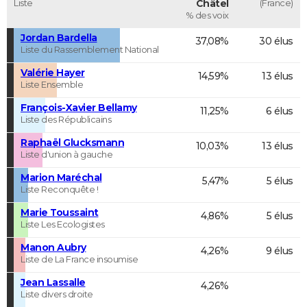
Liste
Châtel
(France)
% des voix
Jordan Bardella
37,08%
30 élus
Liste du Rassemblement National
Valérie Hayer
14,59%
13 élus
Liste Ensemble
François-Xavier Bellamy
11,25%
6 élus
Liste des Républicains
Raphaël Glucksmann
10,03%
13 élus
Liste d'union à gauche
Marion Maréchal
5,47%
5 élus
Liste Reconquête !
Marie Toussaint
4,86%
5 élus
Liste Les Ecologistes
Manon Aubry
4,26%
9 élus
Liste de La France insoumise
Jean Lassalle
4,26%
Liste divers droite