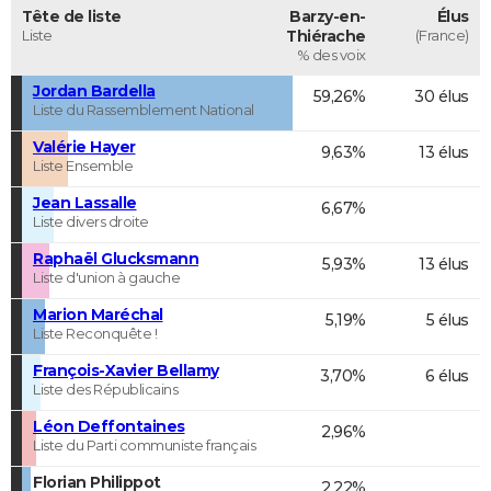
Tête de liste
Barzy-en-
Élus
Liste
Thiérache
(France)
% des voix
Jordan Bardella
59,26%
30 élus
Liste du Rassemblement National
Valérie Hayer
9,63%
13 élus
Liste Ensemble
Jean Lassalle
6,67%
Liste divers droite
Raphaël Glucksmann
5,93%
13 élus
Liste d'union à gauche
Marion Maréchal
5,19%
5 élus
Liste Reconquête !
François-Xavier Bellamy
3,70%
6 élus
Liste des Républicains
Léon Deffontaines
2,96%
Liste du Parti communiste français
Florian Philippot
2,22%