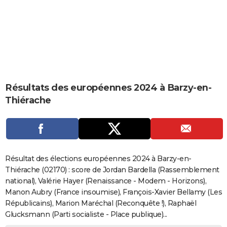
City break
Voyage de noces
Climat
Destinations
Voyage nature
Forum
+
PHOTO
GUIDES D'ACHAT
BONS PLANS
CARTE DE VOEUX
Résultats des européennes 2024 à Barzy-en-
Carte Bonne année
Carte Pâques
Carte de Noël
Carte Saint-Valentin
Carte d'anniversaire
DICTIONNAIRE
Thiérache
Biographies
Expressions
Dictionnaire
Citations
Proverbes
PROGRAMME TV
COPAINS D'AVANT
Se connecter
Collèges
Universités
Service militaire
S'inscrire
Lycées
Primaires
Entreprises
Avis de recherche
AVIS DE DÉCÈS
Résultat des élections européennes 2024 à Barzy-en-
Thiérache (02170) : score de Jordan Bardella (Rassemblement
FORUM
national), Valérie Hayer (Renaissance - Modem - Horizons),
Manon Aubry (France insoumise), François-Xavier Bellamy (Les
Lifestyle
Sport
Television
Cinema
Bricolage
Culture
Auto
Voyage
Républicains), Marion Maréchal (Reconquête !), Raphaël
Glucksmann (Parti socialiste - Place publique)...