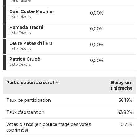
Liste Divers
Gaël Coste-Meunier
0,00%
Liste Divers
Hamada Traoré
0,00%
Liste Divers
Laure Patas d'Illiers
0,00%
Liste Divers
Patrice Grudé
0,00%
Liste Divers
Participation au scrutin
Barzy-en-
Thiérache
Taux de participation
56,18%
Taux d'abstention
43,82%
Votes blancs (en pourcentage des votes
0,71%
exprimés)