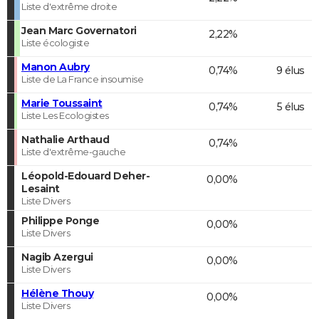
Liste d'extrême droite
Jean Marc Governatori
2,22%
Liste écologiste
Manon Aubry
0,74%
9 élus
Liste de La France insoumise
Marie Toussaint
0,74%
5 élus
Liste Les Ecologistes
Nathalie Arthaud
0,74%
Liste d'extrême-gauche
Léopold-Edouard Deher-
0,00%
Lesaint
Liste Divers
Philippe Ponge
0,00%
Liste Divers
Nagib Azergui
0,00%
Liste Divers
Hélène Thouy
0,00%
Liste Divers