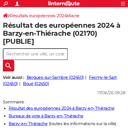
ACTUALITÉS
Connexion
S'inscrire
Résultats européennes 2024
Aisne
Rechercher
Société
Education
Villes
Politique
Faits Divers
Monde
+
SPORT
Résultat des européennes 2024 à
Football
Cyclisme
Forum
Coupe du monde 2026
Tennis
Rugby
CULTURE
Barzy-en-Thiérache (02170)
[PUBLIE]
TNT
Cinéma
Musique
Programme TV
Streaming
Sorties cinéma
+
FINANCE
Impôts
Immobilier
Banque
Crédit
Retraite
Epargne
Risques naturels par ville
Assurance
AUTO
Réserver un essai
Berlines
Forum auto
Essais
Citadines
SUV
+
HIGH-TECH
Meilleur smartphone
Ordinateurs
Guide high-tech
Mobiles
Internet
Jeux vidéo
+
BRICOLAGE
Voir aussi :
Bergues-sur-Sambre (02450)
Fesmy-le-Sart
(02450)
Boué (02450)
Aménagement intérieur
Cuisine
Jardinage
+
Forum
Extérieur
Salle de bains
Rangement
WEEK-END
17/06/26 09:28
Escapades
Expositions
Week-end nature
Guides de France
Patrimoine
Musées
+
LIFESTYLE
Sommaire :
Résultat des européennes 2024 à Barzy-en-Thiérache
Bien-être
Mode
+
Art de vivre
Loisirs
Modes de vie
SANTE
Bureaux de vote à Barzy-en-Thiérache
Guide de la santé
Médicaments
+
Alimentation
Maladies
Sommeil
VOYAGE
Barzy-en-Thiérache
(toutes les informations sur la ville)