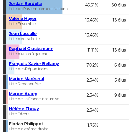
Jordan Bardella
45,61%
30 élus
Liste du Rassemblement National
Valérie Hayer
13,45%
13 élus
Liste Ensemble
Jean Lassalle
13,45%
Liste divers droite
Raphaël Glucksmann
11,11%
13 élus
Liste d'union à gauche
François-Xavier Bellamy
7,02%
6 élus
Liste des Républicains
Marion Maréchal
2,34%
5 élus
Liste Reconquête !
Manon Aubry
2,34%
9 élus
Liste de La France insoumise
Hélène Thouy
2,34%
Liste Divers
Florian Philippot
1,75%
Liste d'extrême droite