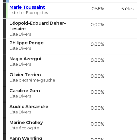
Marie Toussaint
0,58%
5 élus
Liste Les Ecologistes
Léopold-Edouard Deher-
0,00%
Lesaint
Liste Divers
Philippe Ponge
0,00%
Liste Divers
Nagib Azergui
0,00%
Liste Divers
Olivier Terrien
0,00%
Liste d'extrême-gauche
Caroline Zorn
0,00%
Liste Divers
Audric Alexandre
0,00%
Liste Divers
Marine Cholley
0,00%
Liste écologiste
Yann Wehrling
0,00%