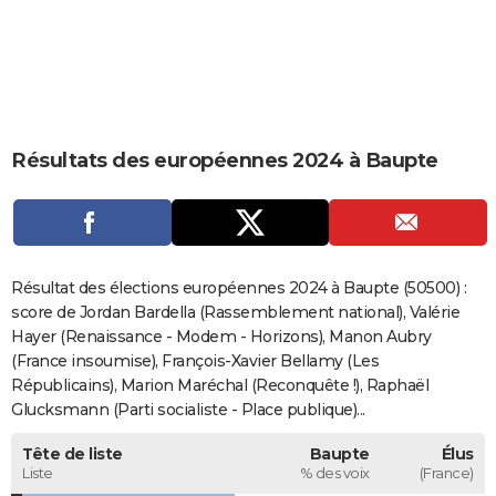
City break
Voyage de noces
Climat
Destinations
Voyage nature
Forum
+
PHOTO
GUIDES D'ACHAT
BONS PLANS
Résultats des européennes 2024 à Baupte
CARTE DE VOEUX
Carte Bonne année
Carte Pâques
Carte de Noël
Carte Saint-Valentin
Carte d'anniversaire
DICTIONNAIRE
Biographies
Expressions
Dictionnaire
Citations
Proverbes
PROGRAMME TV
Résultat des élections européennes 2024 à Baupte (50500) :
COPAINS D'AVANT
score de Jordan Bardella (Rassemblement national), Valérie
Hayer (Renaissance - Modem - Horizons), Manon Aubry
Se connecter
Collèges
Universités
Service militaire
S'inscrire
Lycées
Primaires
Entreprises
Avis de recherche
AVIS DE DÉCÈS
(France insoumise), François-Xavier Bellamy (Les
Républicains), Marion Maréchal (Reconquête !), Raphaël
FORUM
Glucksmann (Parti socialiste - Place publique)...
Lifestyle
Sport
Television
Cinema
Bricolage
Culture
Auto
Voyage
Tête de liste
Baupte
Élus
Liste
% des voix
(France)