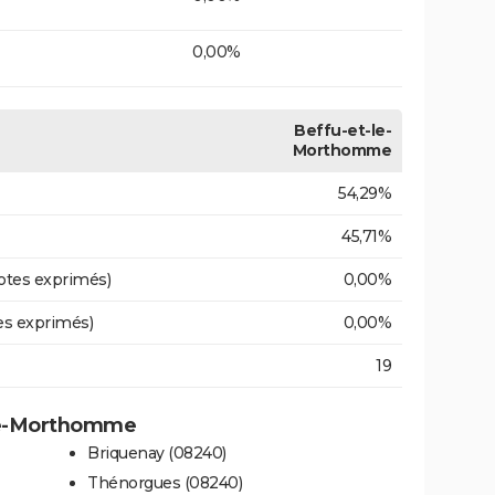
0,00%
Beffu-et-le-
Morthomme
54,29%
45,71%
otes exprimés)
0,00%
es exprimés)
0,00%
19
-le-Morthomme
Briquenay (08240)
Thénorgues (08240)