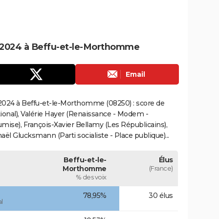
 2024 à Beffu-et-le-Morthomme
Email
2024 à Beffu-et-le-Morthomme (08250) : score de
onal), Valérie Hayer (Renaissance - Modem -
mise), François-Xavier Bellamy (Les Républicains),
ël Glucksmann (Parti socialiste - Place publique)...
Beffu-et-le-
Élus
Morthomme
(France)
% des voix
78,95%
30 élus
l