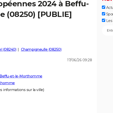
opéennes 2024 à Beffu-
Actu
 (08250) [PUBLIE]
Spo
Les 
l (08240)
Champigneulle (08250)
17/06/26 09:28
à Beffu-et-le-Morthomme
orthomme
s informations sur la ville)