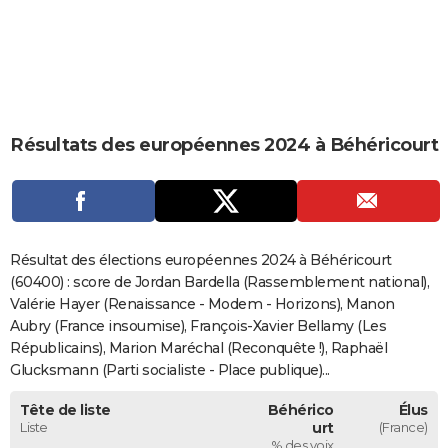
City break
Voyage de noces
Climat
Destinations
Voyage nature
Forum
+
PHOTO
GUIDES D'ACHAT
BONS PLANS
Résultats des européennes 2024 à Béhéricourt
CARTE DE VOEUX
Carte Bonne année
Carte Pâques
Carte de Noël
Carte Saint-Valentin
Carte d'anniversaire
DICTIONNAIRE
Biographies
Expressions
Dictionnaire
Citations
Proverbes
PROGRAMME TV
Résultat des élections européennes 2024 à Béhéricourt
COPAINS D'AVANT
(60400) : score de Jordan Bardella (Rassemblement national),
Valérie Hayer (Renaissance - Modem - Horizons), Manon
Se connecter
Collèges
Universités
Service militaire
S'inscrire
Lycées
Primaires
Entreprises
Avis de recherche
AVIS DE DÉCÈS
Aubry (France insoumise), François-Xavier Bellamy (Les
Républicains), Marion Maréchal (Reconquête !), Raphaël
FORUM
Glucksmann (Parti socialiste - Place publique)...
Lifestyle
Sport
Television
Cinema
Bricolage
Culture
Auto
Voyage
Tête de liste
Béhérico
Élus
Liste
urt
(France)
% des voix