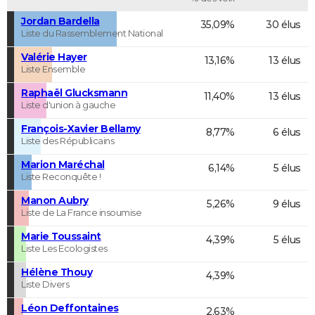
Jordan Bardella
35,09%
30 élus
Liste du Rassemblement National
Valérie Hayer
13,16%
13 élus
Liste Ensemble
Raphaël Glucksmann
11,40%
13 élus
Liste d'union à gauche
François-Xavier Bellamy
8,77%
6 élus
Liste des Républicains
Marion Maréchal
6,14%
5 élus
Liste Reconquête !
Manon Aubry
5,26%
9 élus
Liste de La France insoumise
Marie Toussaint
4,39%
5 élus
Liste Les Ecologistes
Hélène Thouy
4,39%
Liste Divers
Léon Deffontaines
2,63%