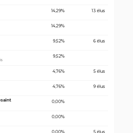
14,29%
13 élus
14,29%
9,52%
6 élus
9,52%
is
4,76%
5 élus
4,76%
9 élus
saint
0,00%
0,00%
0,00%
5 élus