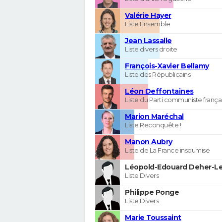
Valérie Hayer
Liste Ensemble
Jean Lassalle
Liste divers droite
François-Xavier Bellamy
Liste des Républicains
Léon Deffontaines
Liste du Parti communiste frança
Marion Maréchal
Liste Reconquête !
Manon Aubry
Liste de La France insoumise
Léopold-Edouard Deher-Le
Liste Divers
Philippe Ponge
Liste Divers
Marie Toussaint