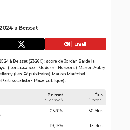
2024 à Beissat
Email
24 à Beissat (23260) : score de Jordan Bardella
ayer (Renaissance - Modem - Horizons), Manon Aubry
Bellamy (Les Républicains), Marion Maréchal
rti socialiste - Place publique)...
Beissat
Élus
% des voix
(France)
23,81%
30 élus
l
19,05%
13 élus