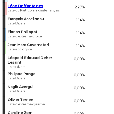
Léon Deffontaines
2,27%
Liste du Parti communiste français
François Asselineau
1,14%
Liste Divers
Florian Philippot
1,14%
Liste d'extrême droite
Jean Marc Governatori
1,14%
Liste écologiste
Léopold-Edouard Deher-
0,00%
Lesaint
Liste Divers
Philippe Ponge
0,00%
Liste Divers
Nagib Azergui
0,00%
Liste Divers
Olivier Terrien
0,00%
Liste d'extrême-gauche
Caroline Zorn
0,00%