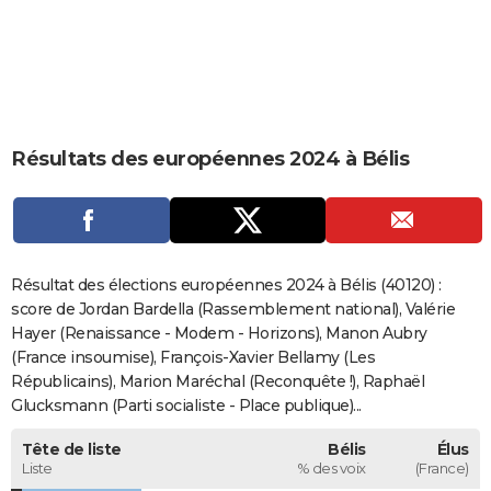
City break
Voyage de noces
Climat
Destinations
Voyage nature
Forum
+
PHOTO
GUIDES D'ACHAT
BONS PLANS
Résultats des européennes 2024 à Bélis
CARTE DE VOEUX
Carte Bonne année
Carte Pâques
Carte de Noël
Carte Saint-Valentin
Carte d'anniversaire
DICTIONNAIRE
Biographies
Expressions
Dictionnaire
Citations
Proverbes
PROGRAMME TV
Résultat des élections européennes 2024 à Bélis (40120) :
COPAINS D'AVANT
score de Jordan Bardella (Rassemblement national), Valérie
Hayer (Renaissance - Modem - Horizons), Manon Aubry
Se connecter
Collèges
Universités
Service militaire
S'inscrire
Lycées
Primaires
Entreprises
Avis de recherche
AVIS DE DÉCÈS
(France insoumise), François-Xavier Bellamy (Les
Républicains), Marion Maréchal (Reconquête !), Raphaël
FORUM
Glucksmann (Parti socialiste - Place publique)...
Lifestyle
Sport
Television
Cinema
Bricolage
Culture
Auto
Voyage
Tête de liste
Bélis
Élus
Liste
% des voix
(France)