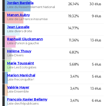
Jordan Bardella
26,14%
30 élus
Liste du Rassemblement National
Manon Aubry
19,32%
9 élus
Liste de La France insoumise
Jean Lassalle
14,77%
Liste divers droite
Raphaël Glucksmann
11,36%
13 élus
Liste d'union à gauche
Hélène Thouy
6,82%
Liste Divers
Marie Toussaint
5,68%
5 élus
Liste Les Ecologistes
Marion Maréchal
3,41%
5 élus
Liste Reconquête !
Valérie Hayer
3,41%
13 élus
Liste Ensemble
François-Xavier Bellamy
3,41%
6 élus
Liste des Républicains