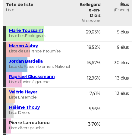
Tête de liste
Bellegard
Élus
Liste
e-en-
(France)
Diois
% des voix
Marie Toussaint
29,63%
5 élus
Liste Les Ecologistes
Manon Aubry
18,52%
9 élus
Liste de La France insoumise
Jordan Bardella
16,67%
30 élus
Liste du Rassemblement National
Raphaël Glucksmann
12,96%
13 élus
Liste d'union à gauche
Valérie Hayer
7,41%
13 élus
Liste Ensemble
Hélène Thouy
5,56%
Liste Divers
Pierre Larrouturou
3,70%
Liste divers gauche