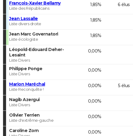
François-Xavier Bellamy
1,85%
6 élus
Liste des Républicains
Jean Lassalle
1,85%
Liste divers droite
Jean Marc Governatori
1,85%
Liste écologiste
Léopold-Edouard Deher-
0,00%
Lesaint
Liste Divers
Philippe Ponge
0,00%
Liste Divers
Marion Maréchal
0,00%
5 élus
Liste Reconquête !
Nagib Azergui
0,00%
Liste Divers
Olivier Terrien
0,00%
Liste d'extrême-gauche
Caroline Zorn
0,00%
Liste Divers