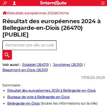
ACTUALITÉS
Connexion
S'inscrire
Résultats européennes 2024
Drôme
Rechercher
Société
Education
Villes
Politique
Faits Divers
Monde
+
SPORT
Résultat des européennes 2024 à
Football
Cyclisme
Forum
Coupe du monde 2026
Tennis
Rugby
CULTURE
Bellegarde-en-Diois (26470)
[PUBLIE]
TNT
Cinéma
Musique
Programme TV
Streaming
Sorties cinéma
+
FINANCE
Impôts
Immobilier
Banque
Crédit
Retraite
Epargne
Risques naturels par ville
Assurance
AUTO
Réserver un essai
Berlines
Forum auto
Essais
Citadines
SUV
+
HIGH-TECH
Meilleur smartphone
Ordinateurs
Guide high-tech
Mobiles
Internet
Jeux vidéo
+
BRICOLAGE
Voir aussi :
Establet (26470)
Jonchères (26310)
Beaumont-en-Diois (26310)
Aménagement intérieur
Cuisine
Jardinage
+
Forum
Extérieur
Salle de bains
Rangement
WEEK-END
17/06/26 09:29
Escapades
Expositions
Week-end nature
Guides de France
Patrimoine
Musées
+
LIFESTYLE
Sommaire :
Résultat des européennes 2024 à Bellegarde-en-Diois
Bien-être
Mode
+
Art de vivre
Loisirs
Modes de vie
SANTE
Bureaux de vote à Bellegarde-en-Diois
Guide de la santé
Médicaments
+
Alimentation
Maladies
Sommeil
VOYAGE
Bellegarde-en-Diois
(toutes les informations sur la ville)