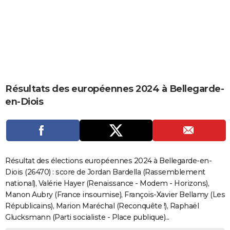
City break
Voyage de noces
Climat
Destinations
Voyage nature
Forum
+
PHOTO
GUIDES D'ACHAT
BONS PLANS
CARTE DE VOEUX
Résultats des européennes 2024 à Bellegarde-
Carte Bonne année
Carte Pâques
Carte de Noël
Carte Saint-Valentin
Carte d'anniversaire
DICTIONNAIRE
en-Diois
Biographies
Expressions
Dictionnaire
Citations
Proverbes
PROGRAMME TV
COPAINS D'AVANT
Se connecter
Collèges
Universités
Service militaire
S'inscrire
Lycées
Primaires
Entreprises
Avis de recherche
AVIS DE DÉCÈS
Résultat des élections européennes 2024 à Bellegarde-en-
Diois (26470) : score de Jordan Bardella (Rassemblement
FORUM
national), Valérie Hayer (Renaissance - Modem - Horizons),
Manon Aubry (France insoumise), François-Xavier Bellamy (Les
Lifestyle
Sport
Television
Cinema
Bricolage
Culture
Auto
Voyage
Républicains), Marion Maréchal (Reconquête !), Raphaël
Glucksmann (Parti socialiste - Place publique)...