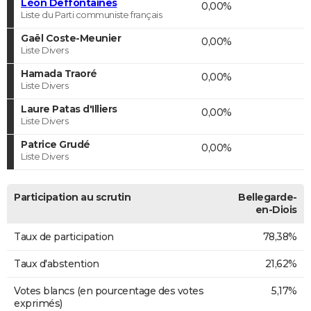
Léon Deffontaines
0,00%
Liste du Parti communiste français
Gaël Coste-Meunier
0,00%
Liste Divers
Hamada Traoré
0,00%
Liste Divers
Laure Patas d'Illiers
0,00%
Liste Divers
Patrice Grudé
0,00%
Liste Divers
Participation au scrutin
Bellegarde-
en-Diois
Taux de participation
78,38%
Taux d'abstention
21,62%
Votes blancs (en pourcentage des votes
5,17%
exprimés)