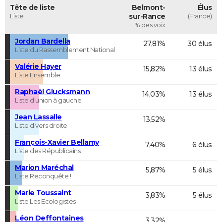
Tête de liste
Belmont-
Élus
Liste
sur-Rance
(France)
% des voix
Jordan Bardella
27,81%
30 élus
Liste du Rassemblement National
Valérie Hayer
15,82%
13 élus
Liste Ensemble
Raphaël Glucksmann
14,03%
13 élus
Liste d'union à gauche
Jean Lassalle
13,52%
Liste divers droite
François-Xavier Bellamy
7,40%
6 élus
Liste des Républicains
Marion Maréchal
5,87%
5 élus
Liste Reconquête !
Marie Toussaint
3,83%
5 élus
Liste Les Ecologistes
Léon Deffontaines
3,32%