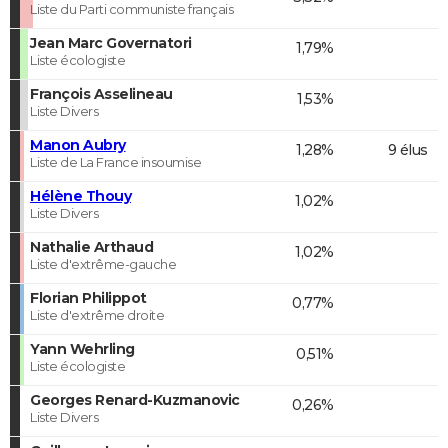
Liste du Parti communiste français
Jean Marc Governatori
1,79%
Liste écologiste
François Asselineau
1,53%
Liste Divers
Manon Aubry
1,28%
9 élus
Liste de La France insoumise
Hélène Thouy
1,02%
Liste Divers
Nathalie Arthaud
1,02%
Liste d'extrême-gauche
Florian Philippot
0,77%
Liste d'extrême droite
Yann Wehrling
0,51%
Liste écologiste
Georges Renard-Kuzmanovic
0,26%
Liste Divers