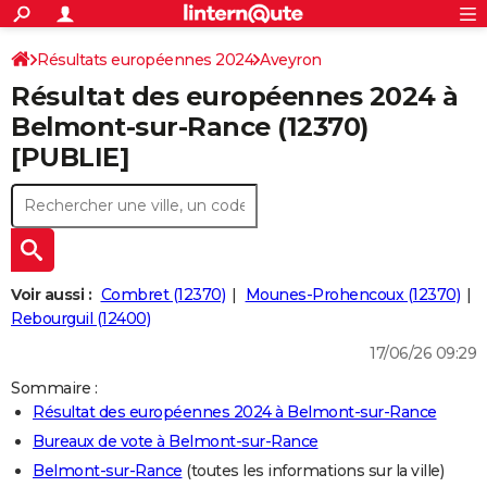
ACTUALITÉS
Connexion
S'inscrire
Résultats européennes 2024
Aveyron
Rechercher
Société
Education
Villes
Politique
Faits Divers
Monde
+
SPORT
Résultat des européennes 2024 à
Football
Cyclisme
Forum
Coupe du monde 2026
Tennis
Rugby
CULTURE
Belmont-sur-Rance (12370)
[PUBLIE]
TNT
Cinéma
Musique
Programme TV
Streaming
Sorties cinéma
+
FINANCE
Impôts
Immobilier
Banque
Crédit
Retraite
Epargne
Risques naturels par ville
Assurance
AUTO
Réserver un essai
Berlines
Forum auto
Essais
Citadines
SUV
+
HIGH-TECH
Meilleur smartphone
Ordinateurs
Guide high-tech
Mobiles
Internet
Jeux vidéo
+
BRICOLAGE
Voir aussi :
Combret (12370)
Mounes-Prohencoux (12370)
Rebourguil (12400)
Aménagement intérieur
Cuisine
Jardinage
+
Forum
Extérieur
Salle de bains
Rangement
WEEK-END
17/06/26 09:29
Escapades
Expositions
Week-end nature
Guides de France
Patrimoine
Musées
+
LIFESTYLE
Sommaire :
Résultat des européennes 2024 à Belmont-sur-Rance
Bien-être
Mode
+
Art de vivre
Loisirs
Modes de vie
SANTE
Bureaux de vote à Belmont-sur-Rance
Guide de la santé
Médicaments
+
Alimentation
Maladies
Sommeil
VOYAGE
Belmont-sur-Rance
(toutes les informations sur la ville)