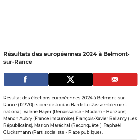
City break
Voyage de noces
Climat
Destinations
Voyage nature
Forum
+
PHOTO
GUIDES D'ACHAT
BONS PLANS
CARTE DE VOEUX
Résultats des européennes 2024 à Belmont-
Carte Bonne année
Carte Pâques
Carte de Noël
Carte Saint-Valentin
Carte d'anniversaire
DICTIONNAIRE
sur-Rance
Biographies
Expressions
Dictionnaire
Citations
Proverbes
PROGRAMME TV
COPAINS D'AVANT
Se connecter
Collèges
Universités
Service militaire
S'inscrire
Lycées
Primaires
Entreprises
Avis de recherche
AVIS DE DÉCÈS
Résultat des élections européennes 2024 à Belmont-sur-
Rance (12370) : score de Jordan Bardella (Rassemblement
FORUM
national), Valérie Hayer (Renaissance - Modem - Horizons),
Manon Aubry (France insoumise), François-Xavier Bellamy (Les
Lifestyle
Sport
Television
Cinema
Bricolage
Culture
Auto
Voyage
Républicains), Marion Maréchal (Reconquête !), Raphaël
Glucksmann (Parti socialiste - Place publique)...