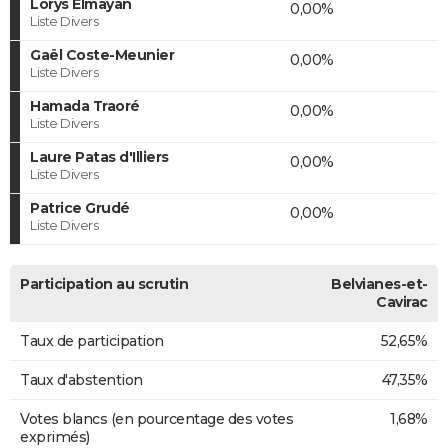
Lorys Elmayan
0,00%
Liste Divers
Gaël Coste-Meunier
0,00%
Liste Divers
Hamada Traoré
0,00%
Liste Divers
Laure Patas d'Illiers
0,00%
Liste Divers
Patrice Grudé
0,00%
Liste Divers
Participation au scrutin
Belvianes-et-
Cavirac
Taux de participation
52,65%
Taux d'abstention
47,35%
Votes blancs (en pourcentage des votes
1,68%
exprimés)