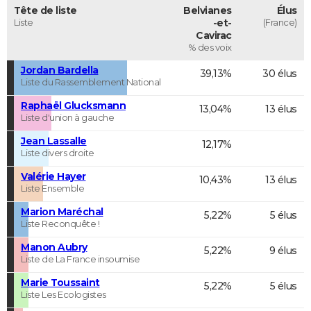
Tête de liste
Belvianes
Élus
Liste
-et-
(France)
Cavirac
% des voix
Jordan Bardella
39,13%
30 élus
Liste du Rassemblement National
Raphaël Glucksmann
13,04%
13 élus
Liste d'union à gauche
Jean Lassalle
12,17%
Liste divers droite
Valérie Hayer
10,43%
13 élus
Liste Ensemble
Marion Maréchal
5,22%
5 élus
Liste Reconquête !
Manon Aubry
5,22%
9 élus
Liste de La France insoumise
Marie Toussaint
5,22%
5 élus
Liste Les Ecologistes