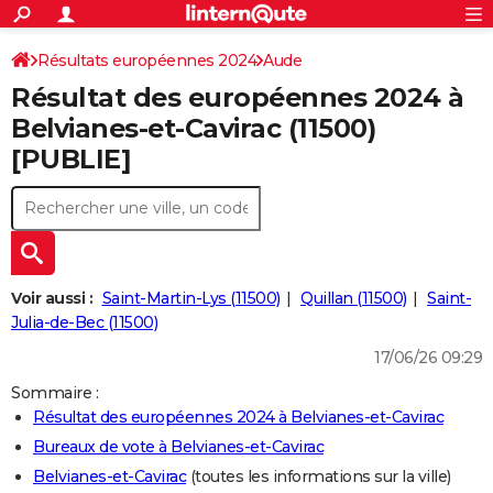
ACTUALITÉS
Connexion
S'inscrire
Résultats européennes 2024
Aude
Rechercher
Société
Education
Villes
Politique
Faits Divers
Monde
+
SPORT
Résultat des européennes 2024 à
Football
Cyclisme
Forum
Coupe du monde 2026
Tennis
Rugby
CULTURE
Belvianes-et-Cavirac (11500)
[PUBLIE]
TNT
Cinéma
Musique
Programme TV
Streaming
Sorties cinéma
+
FINANCE
Impôts
Immobilier
Banque
Crédit
Retraite
Epargne
Risques naturels par ville
Assurance
AUTO
Réserver un essai
Berlines
Forum auto
Essais
Citadines
SUV
+
HIGH-TECH
Meilleur smartphone
Ordinateurs
Guide high-tech
Mobiles
Internet
Jeux vidéo
+
BRICOLAGE
Voir aussi :
Saint-Martin-Lys (11500)
Quillan (11500)
Saint-
Julia-de-Bec (11500)
Aménagement intérieur
Cuisine
Jardinage
+
Forum
Extérieur
Salle de bains
Rangement
WEEK-END
17/06/26 09:29
Escapades
Expositions
Week-end nature
Guides de France
Patrimoine
Musées
+
LIFESTYLE
Sommaire :
Résultat des européennes 2024 à Belvianes-et-Cavirac
Bien-être
Mode
+
Art de vivre
Loisirs
Modes de vie
SANTE
Bureaux de vote à Belvianes-et-Cavirac
Guide de la santé
Médicaments
+
Alimentation
Maladies
Sommeil
VOYAGE
Belvianes-et-Cavirac
(toutes les informations sur la ville)