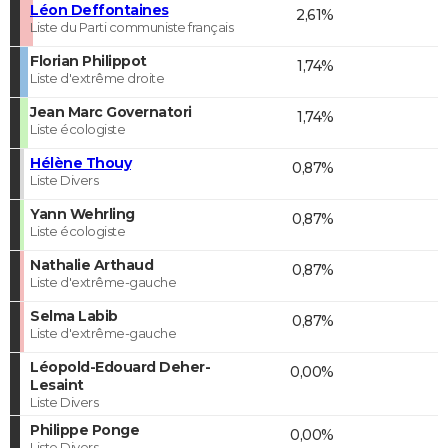
Léon Deffontaines
2,61%
Liste du Parti communiste français
Florian Philippot
1,74%
Liste d'extrême droite
Jean Marc Governatori
1,74%
Liste écologiste
Hélène Thouy
0,87%
Liste Divers
Yann Wehrling
0,87%
Liste écologiste
Nathalie Arthaud
0,87%
Liste d'extrême-gauche
Selma Labib
0,87%
Liste d'extrême-gauche
Léopold-Edouard Deher-
0,00%
Lesaint
Liste Divers
Philippe Ponge
0,00%
Liste Divers