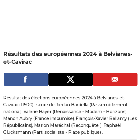
City break
Voyage de noces
Climat
Destinations
Voyage nature
Forum
+
PHOTO
GUIDES D'ACHAT
BONS PLANS
CARTE DE VOEUX
Résultats des européennes 2024 à Belvianes-
Carte Bonne année
Carte Pâques
Carte de Noël
Carte Saint-Valentin
Carte d'anniversaire
DICTIONNAIRE
et-Cavirac
Biographies
Expressions
Dictionnaire
Citations
Proverbes
PROGRAMME TV
COPAINS D'AVANT
Se connecter
Collèges
Universités
Service militaire
S'inscrire
Lycées
Primaires
Entreprises
Avis de recherche
AVIS DE DÉCÈS
Résultat des élections européennes 2024 à Belvianes-et-
Cavirac (11500) : score de Jordan Bardella (Rassemblement
FORUM
national), Valérie Hayer (Renaissance - Modem - Horizons),
Manon Aubry (France insoumise), François-Xavier Bellamy (Les
Lifestyle
Sport
Television
Cinema
Bricolage
Culture
Auto
Voyage
Républicains), Marion Maréchal (Reconquête !), Raphaël
Glucksmann (Parti socialiste - Place publique)...