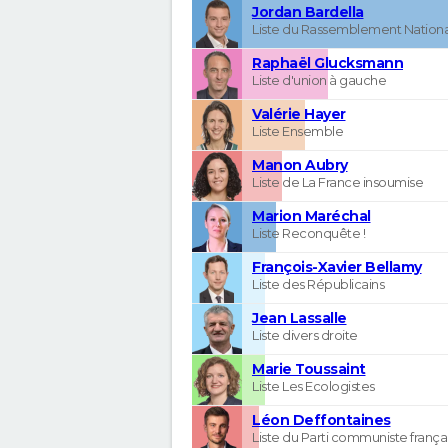
Jordan Bardella
Liste du Rassemblement Nationa
Raphaël Glucksmann
Liste d'union à gauche
Valérie Hayer
Liste Ensemble
Manon Aubry
Liste de La France insoumise
Marion Maréchal
Liste Reconquête !
François-Xavier Bellamy
Liste des Républicains
Jean Lassalle
Liste divers droite
Marie Toussaint
Liste Les Ecologistes
Léon Deffontaines
Liste du Parti communiste frança