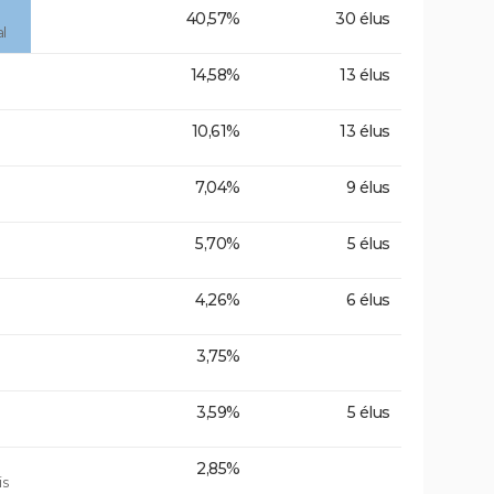
40,57%
30 élus
l
14,58%
13 élus
10,61%
13 élus
7,04%
9 élus
5,70%
5 élus
4,26%
6 élus
3,75%
3,59%
5 élus
2,85%
is