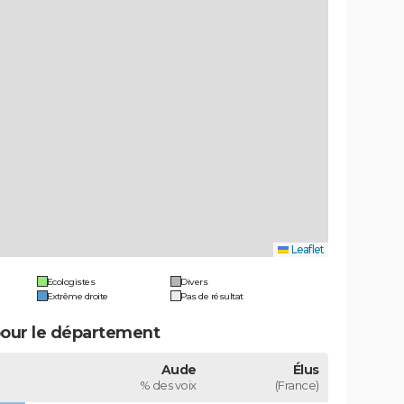
Leaflet
Ecologistes
Divers
Extrême droite
Pas de résultat
our le département
Aude
Élus
% des voix
(France)