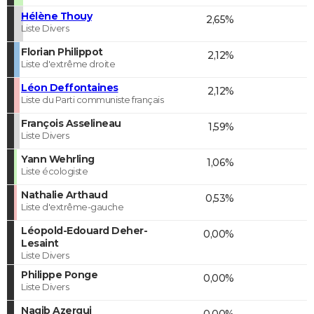
Hélène Thouy
2,65%
Liste Divers
Florian Philippot
2,12%
Liste d'extrême droite
Léon Deffontaines
2,12%
Liste du Parti communiste français
François Asselineau
1,59%
Liste Divers
Yann Wehrling
1,06%
Liste écologiste
Nathalie Arthaud
0,53%
Liste d'extrême-gauche
Léopold-Edouard Deher-
0,00%
Lesaint
Liste Divers
Philippe Ponge
0,00%
Liste Divers
Nagib Azergui
0,00%