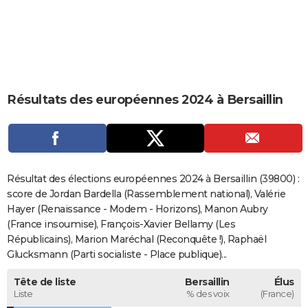
City break
Voyage de noces
Climat
Destinations
Voyage nature
Forum
+
PHOTO
GUIDES D'ACHAT
BONS PLANS
Résultats des européennes 2024 à Bersaillin
CARTE DE VOEUX
Carte Bonne année
Carte Pâques
Carte de Noël
Carte Saint-Valentin
Carte d'anniversaire
DICTIONNAIRE
Biographies
Expressions
Dictionnaire
Citations
Proverbes
PROGRAMME TV
Résultat des élections européennes 2024 à Bersaillin (39800) :
COPAINS D'AVANT
score de Jordan Bardella (Rassemblement national), Valérie
Hayer (Renaissance - Modem - Horizons), Manon Aubry
Se connecter
Collèges
Universités
Service militaire
S'inscrire
Lycées
Primaires
Entreprises
Avis de recherche
AVIS DE DÉCÈS
(France insoumise), François-Xavier Bellamy (Les
Républicains), Marion Maréchal (Reconquête !), Raphaël
FORUM
Glucksmann (Parti socialiste - Place publique)...
Lifestyle
Sport
Television
Cinema
Bricolage
Culture
Auto
Voyage
Tête de liste
Bersaillin
Élus
Liste
% des voix
(France)