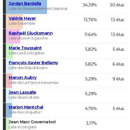
Jordan Bardella
34,39%
30 élus
Liste du Rassemblement National
Valérie Hayer
13,76%
13 élus
Liste Ensemble
Raphaël Glucksmann
11,64%
13 élus
Liste d'union à gauche
Marie Toussaint
5,82%
5 élus
Liste Les Ecologistes
François-Xavier Bellamy
5,82%
6 élus
Liste des Républicains
Manon Aubry
5,29%
9 élus
Liste de La France insoumise
Jean Lassalle
5,29%
Liste divers droite
Marion Maréchal
4,76%
5 élus
Liste Reconquête !
Jean Marc Governatori
3,17%
Liste écologiste