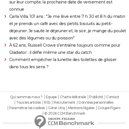
sur leur compte, la prochaine date de versement est
connue
Carla Villa, 101 ans : "Je me lève entre 7 h 30 et 8 h du matin
et je prends un café avec des petits biscuits au petit-
déjeuner. Je saute le déjeuner et, le soir, je mange du poulet
avec des légumes ou du poisson"
À 62 ans, Russell Crowe s'entraîne toujours comme pour
Gladiator : il défie même une star du catch
Comment empêcher la lunette des toilettes de glisser
dans tous les sens ?
Qui sommes-nous ?
Equipe
Charte éditoriale
Publicité
Contact
Tous les articles
RSS
Recrutement
Données personnelles
Paramétrer les cookies
Gérer Utiq
Mentions légales
Groupe Figaro
© 2026 CCM Benchmark