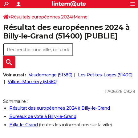
ACTUALITÉS
Connexion
S'inscrire
Résultats européennes 2024
Marne
Rechercher
Société
Education
Villes
Politique
Faits Divers
Monde
+
SPORT
Résultat des européennes 2024 à
Football
Cyclisme
Forum
Coupe du monde 2026
Tennis
Rugby
CULTURE
Billy-le-Grand (51400) [PUBLIE]
TNT
Cinéma
Musique
Programme TV
Streaming
Sorties cinéma
+
FINANCE
Impôts
Immobilier
Banque
Crédit
Retraite
Epargne
Risques naturels par ville
Assurance
AUTO
Réserver un essai
Berlines
Forum auto
Essais
Citadines
SUV
+
HIGH-TECH
Voir aussi :
Vaudemange (51380)
Les Petites-Loges (51400)
Meilleur smartphone
Ordinateurs
Guide high-tech
Mobiles
Internet
Jeux vidéo
+
Villers-Marmery (51380)
BRICOLAGE
17/06/26 09:29
Aménagement intérieur
Cuisine
Jardinage
+
Forum
Extérieur
Salle de bains
Rangement
WEEK-END
Sommaire :
Escapades
Expositions
Week-end nature
Guides de France
Patrimoine
Musées
+
LIFESTYLE
Résultat des européennes 2024 à Billy-le-Grand
Bureaux de vote à Billy-le-Grand
Bien-être
Mode
+
Art de vivre
Loisirs
Modes de vie
SANTE
Billy-le-Grand
(toutes les informations sur la ville)
Guide de la santé
Médicaments
+
Alimentation
Maladies
Sommeil
VOYAGE