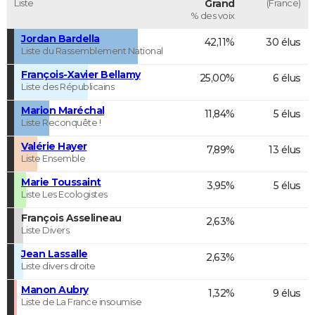
Liste
Grand
(France)
% des voix
Jordan Bardella
42,11%
30 élus
Liste du Rassemblement National
François-Xavier Bellamy
25,00%
6 élus
Liste des Républicains
Marion Maréchal
11,84%
5 élus
Liste Reconquête !
Valérie Hayer
7,89%
13 élus
Liste Ensemble
Marie Toussaint
3,95%
5 élus
Liste Les Ecologistes
François Asselineau
2,63%
Liste Divers
Jean Lassalle
2,63%
Liste divers droite
Manon Aubry
1,32%
9 élus
Liste de La France insoumise