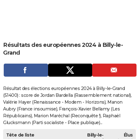
City break
Voyage de noces
Climat
Destinations
Voyage nature
Forum
+
PHOTO
GUIDES D'ACHAT
BONS PLANS
Résultats des européennes 2024 à Billy-le-
CARTE DE VOEUX
Grand
Carte Bonne année
Carte Pâques
Carte de Noël
Carte Saint-Valentin
Carte d'anniversaire
DICTIONNAIRE
Biographies
Expressions
Dictionnaire
Citations
Proverbes
PROGRAMME TV
COPAINS D'AVANT
Résultat des élections européennes 2024 à Billy-le-Grand
Se connecter
Collèges
Universités
Service militaire
S'inscrire
Lycées
Primaires
Entreprises
Avis de recherche
(51400) : score de Jordan Bardella (Rassemblement national),
AVIS DE DÉCÈS
Valérie Hayer (Renaissance - Modem - Horizons), Manon
FORUM
Aubry (France insoumise), François-Xavier Bellamy (Les
Républicains), Marion Maréchal (Reconquête !), Raphaël
Lifestyle
Sport
Television
Cinema
Bricolage
Culture
Auto
Voyage
Glucksmann (Parti socialiste - Place publique)...
Tête de liste
Billy-le-
Élus