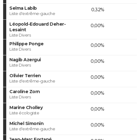
Selma Labib
0,32%
Liste d'extrême-gauche
Léopold-Edouard Deher-
0,00%
Lesaint
Liste Divers
Philippe Ponge
0,00%
Liste Divers
Nagib Azergui
0,00%
Liste Divers
Olivier Terrien
0,00%
Liste d'extrême-gauche
Caroline Zorn
0,00%
Liste Divers
Marine Cholley
0,00%
Liste écologiste
Michel Simonin
0,00%
Liste d'extrême-gauche
Jean-Marc Fortané