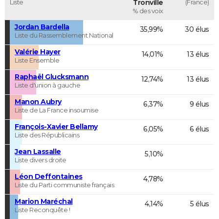
Liste
Tronville
(France)
% des voix
Jordan Bardella
35,99%
30 élus
Liste du Rassemblement National
Valérie Hayer
14,01%
13 élus
Liste Ensemble
Raphaël Glucksmann
12,74%
13 élus
Liste d'union à gauche
Manon Aubry
6,37%
9 élus
Liste de La France insoumise
François-Xavier Bellamy
6,05%
6 élus
Liste des Républicains
Jean Lassalle
5,10%
Liste divers droite
Léon Deffontaines
4,78%
Liste du Parti communiste français
Marion Maréchal
4,14%
5 élus
Liste Reconquête !