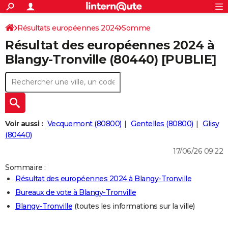
ACTUALITÉS
Connexion
S'inscrire
Résultats européennes 2024
Somme
Rechercher
Société
Education
Villes
Politique
Faits Divers
Monde
+
SPORT
Résultat des européennes 2024 à
Football
Cyclisme
Forum
Coupe du monde 2026
Tennis
Rugby
CULTURE
Blangy-Tronville (80440) [PUBLIE]
TNT
Cinéma
Musique
Programme TV
Streaming
Sorties cinéma
+
FINANCE
Impôts
Immobilier
Banque
Crédit
Retraite
Epargne
Risques naturels par ville
Assurance
AUTO
Réserver un essai
Berlines
Forum auto
Essais
Citadines
SUV
+
HIGH-TECH
Voir aussi :
Vecquemont (80800)
Gentelles (80800)
Glisy
Meilleur smartphone
Ordinateurs
Guide high-tech
Mobiles
Internet
Jeux vidéo
+
(80440)
BRICOLAGE
17/06/26 09:22
Aménagement intérieur
Cuisine
Jardinage
+
Forum
Extérieur
Salle de bains
Rangement
WEEK-END
Sommaire :
Escapades
Expositions
Week-end nature
Guides de France
Patrimoine
Musées
+
LIFESTYLE
Résultat des européennes 2024 à Blangy-Tronville
Bureaux de vote à Blangy-Tronville
Bien-être
Mode
+
Art de vivre
Loisirs
Modes de vie
SANTE
Blangy-Tronville
(toutes les informations sur la ville)
Guide de la santé
Médicaments
+
Alimentation
Maladies
Sommeil
VOYAGE