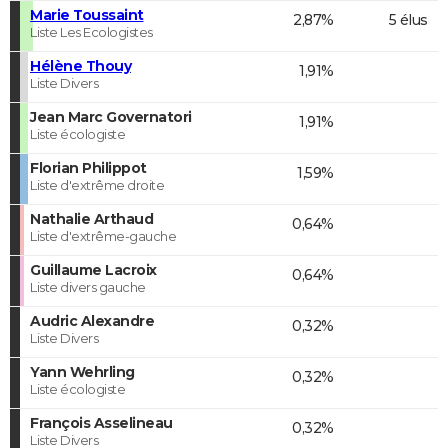
Marie Toussaint
2,87%
5 élus
Liste Les Ecologistes
Hélène Thouy
1,91%
Liste Divers
Jean Marc Governatori
1,91%
Liste écologiste
Florian Philippot
1,59%
Liste d'extrême droite
Nathalie Arthaud
0,64%
Liste d'extrême-gauche
Guillaume Lacroix
0,64%
Liste divers gauche
Audric Alexandre
0,32%
Liste Divers
Yann Wehrling
0,32%
Liste écologiste
François Asselineau
0,32%
Liste Divers