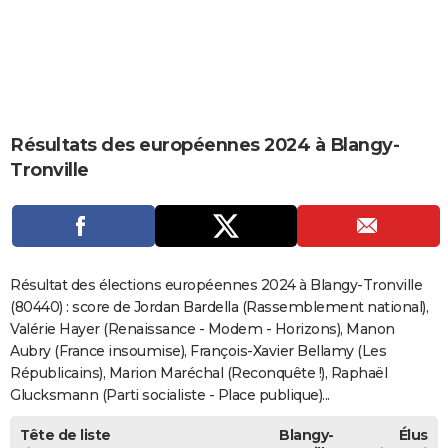
City break
Voyage de noces
Climat
Destinations
Voyage nature
Forum
+
PHOTO
GUIDES D'ACHAT
BONS PLANS
Résultats des européennes 2024 à Blangy-
CARTE DE VOEUX
Tronville
Carte Bonne année
Carte Pâques
Carte de Noël
Carte Saint-Valentin
Carte d'anniversaire
DICTIONNAIRE
Biographies
Expressions
Dictionnaire
Citations
Proverbes
PROGRAMME TV
COPAINS D'AVANT
Résultat des élections européennes 2024 à Blangy-Tronville
Se connecter
Collèges
Universités
Service militaire
S'inscrire
Lycées
Primaires
Entreprises
Avis de recherche
(80440) : score de Jordan Bardella (Rassemblement national),
AVIS DE DÉCÈS
Valérie Hayer (Renaissance - Modem - Horizons), Manon
FORUM
Aubry (France insoumise), François-Xavier Bellamy (Les
Républicains), Marion Maréchal (Reconquête !), Raphaël
Lifestyle
Sport
Television
Cinema
Bricolage
Culture
Auto
Voyage
Glucksmann (Parti socialiste - Place publique)...
Tête de liste
Blangy-
Élus