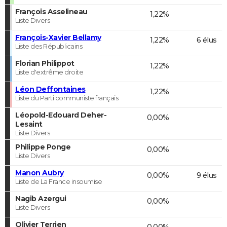
François Asselineau
1,22%
Liste Divers
François-Xavier Bellamy
1,22%
6 élus
Liste des Républicains
Florian Philippot
1,22%
Liste d'extrême droite
Léon Deffontaines
1,22%
Liste du Parti communiste français
Léopold-Edouard Deher-
0,00%
Lesaint
Liste Divers
Philippe Ponge
0,00%
Liste Divers
Manon Aubry
0,00%
9 élus
Liste de La France insoumise
Nagib Azergui
0,00%
Liste Divers
Olivier Terrien
0,00%