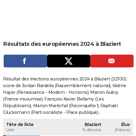
City break
Voyage de noces
Climat
Destinations
Voyage nature
Forum
+
PHOTO
GUIDES D'ACHAT
BONS PLANS
Résultats des européennes 2024 à Blaziert
CARTE DE VOEUX
Carte Bonne année
Carte Pâques
Carte de Noël
Carte Saint-Valentin
Carte d'anniversaire
DICTIONNAIRE
Biographies
Expressions
Dictionnaire
Citations
Proverbes
PROGRAMME TV
Résultat des élections européennes 2024 à Blaziert (32100) :
COPAINS D'AVANT
score de Jordan Bardella (Rassemblement national), Valérie
Hayer (Renaissance - Modem - Horizons), Manon Aubry
Se connecter
Collèges
Universités
Service militaire
S'inscrire
Lycées
Primaires
Entreprises
Avis de recherche
AVIS DE DÉCÈS
(France insoumise), François-Xavier Bellamy (Les
Républicains), Marion Maréchal (Reconquête !), Raphaël
FORUM
Glucksmann (Parti socialiste - Place publique)...
Lifestyle
Sport
Television
Cinema
Bricolage
Culture
Auto
Voyage
Tête de liste
Blaziert
Élus
Liste
% des voix
(France)