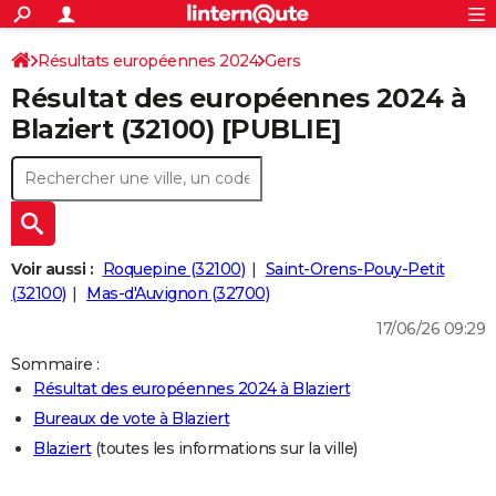
ACTUALITÉS
Connexion
S'inscrire
Résultats européennes 2024
Gers
Rechercher
Société
Education
Villes
Politique
Faits Divers
Monde
+
SPORT
Résultat des européennes 2024 à
Football
Cyclisme
Forum
Coupe du monde 2026
Tennis
Rugby
CULTURE
Blaziert (32100) [PUBLIE]
TNT
Cinéma
Musique
Programme TV
Streaming
Sorties cinéma
+
FINANCE
Impôts
Immobilier
Banque
Crédit
Retraite
Epargne
Risques naturels par ville
Assurance
AUTO
Réserver un essai
Berlines
Forum auto
Essais
Citadines
SUV
+
HIGH-TECH
Voir aussi :
Roquepine (32100)
Saint-Orens-Pouy-Petit
Meilleur smartphone
Ordinateurs
Guide high-tech
Mobiles
Internet
Jeux vidéo
+
(32100)
Mas-d'Auvignon (32700)
BRICOLAGE
17/06/26 09:29
Aménagement intérieur
Cuisine
Jardinage
+
Forum
Extérieur
Salle de bains
Rangement
WEEK-END
Sommaire :
Escapades
Expositions
Week-end nature
Guides de France
Patrimoine
Musées
+
LIFESTYLE
Résultat des européennes 2024 à Blaziert
Bureaux de vote à Blaziert
Bien-être
Mode
+
Art de vivre
Loisirs
Modes de vie
SANTE
Blaziert
(toutes les informations sur la ville)
Guide de la santé
Médicaments
+
Alimentation
Maladies
Sommeil
VOYAGE