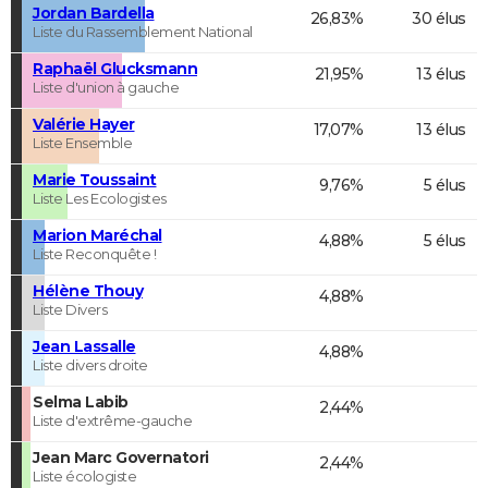
Jordan Bardella
26,83%
30 élus
Liste du Rassemblement National
Raphaël Glucksmann
21,95%
13 élus
Liste d'union à gauche
Valérie Hayer
17,07%
13 élus
Liste Ensemble
Marie Toussaint
9,76%
5 élus
Liste Les Ecologistes
Marion Maréchal
4,88%
5 élus
Liste Reconquête !
Hélène Thouy
4,88%
Liste Divers
Jean Lassalle
4,88%
Liste divers droite
Selma Labib
2,44%
Liste d'extrême-gauche
Jean Marc Governatori
2,44%
Liste écologiste