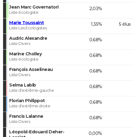
Jean Marc Governatori
2,03%
Liste écologiste
Marie Toussaint
1,35%
5 élus
Liste Les Ecologistes
Audric Alexandre
0,68%
Liste Divers
Marine Cholley
0,68%
Liste écologiste
François Asselineau
0,68%
Liste Divers
Selma Labib
0,68%
Liste d'extrême-gauche
Florian Philippot
0,68%
Liste d'extrême droite
Francis Lalanne
0,68%
Liste Divers
Léopold-Edouard Deher-
0,00%