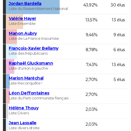
Jordan Bardella
43,92%
30 élus
Liste du Rassemblement National
Valérie Hayer
13,51%
13 élus
Liste Ensemble
Manon Aubry
9,46%
9 élus
Liste de La France insoumise
François-Xavier Bellamy
8,78%
6 élus
Liste des Républicains
Raphaël Glucksmann
7,43%
13 élus
Liste d'union à gauche
Marion Maréchal
2,70%
5 élus
Liste Reconquête !
Léon Deffontaines
2,70%
Liste du Parti communiste français
Hélène Thouy
2,03%
Liste Divers
Jean Lassalle
2,03%
Liste divers droite