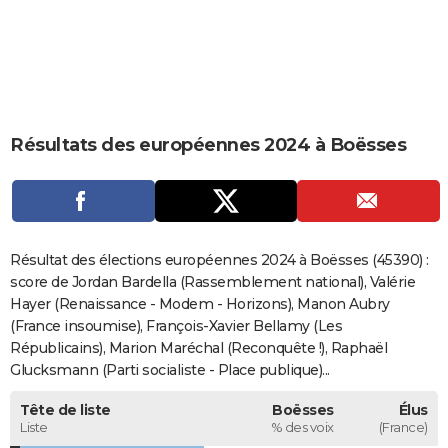
City break
Voyage de noces
Climat
Destinations
Voyage nature
Forum
+
PHOTO
GUIDES D'ACHAT
BONS PLANS
Résultats des européennes 2024 à Boësses
CARTE DE VOEUX
Carte Bonne année
Carte Pâques
Carte de Noël
Carte Saint-Valentin
Carte d'anniversaire
DICTIONNAIRE
Biographies
Expressions
Dictionnaire
Citations
Proverbes
PROGRAMME TV
Résultat des élections européennes 2024 à Boësses (45390) :
COPAINS D'AVANT
score de Jordan Bardella (Rassemblement national), Valérie
Hayer (Renaissance - Modem - Horizons), Manon Aubry
Se connecter
Collèges
Universités
Service militaire
S'inscrire
Lycées
Primaires
Entreprises
Avis de recherche
AVIS DE DÉCÈS
(France insoumise), François-Xavier Bellamy (Les
Républicains), Marion Maréchal (Reconquête !), Raphaël
FORUM
Glucksmann (Parti socialiste - Place publique)...
Lifestyle
Sport
Television
Cinema
Bricolage
Culture
Auto
Voyage
Tête de liste
Boësses
Élus
Liste
% des voix
(France)