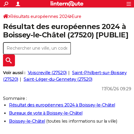
ACTUALITÉS
Connexion
S'inscrire
Résultats européennes 2024
Eure
Rechercher
Société
Education
Villes
Politique
Faits Divers
Monde
+
SPORT
Résultat des européennes 2024 à
Football
Cyclisme
Forum
Coupe du monde 2026
Tennis
Rugby
CULTURE
Boissey-le-Châtel (27520) [PUBLIE]
TNT
Cinéma
Musique
Programme TV
Streaming
Sorties cinéma
+
FINANCE
Impôts
Immobilier
Banque
Crédit
Retraite
Epargne
Risques naturels par ville
Assurance
AUTO
Réserver un essai
Berlines
Forum auto
Essais
Citadines
SUV
+
HIGH-TECH
Voir aussi :
Voiscreville (27520)
Saint-Philbert-sur-Boissey
Meilleur smartphone
Ordinateurs
Guide high-tech
Mobiles
Internet
Jeux vidéo
+
(27520)
Saint-Léger-du-Gennetey (27520)
BRICOLAGE
17/06/26 09:29
Aménagement intérieur
Cuisine
Jardinage
+
Forum
Extérieur
Salle de bains
Rangement
WEEK-END
Sommaire :
Escapades
Expositions
Week-end nature
Guides de France
Patrimoine
Musées
+
LIFESTYLE
Résultat des européennes 2024 à Boissey-le-Châtel
Bureaux de vote à Boissey-le-Châtel
Bien-être
Mode
+
Art de vivre
Loisirs
Modes de vie
SANTE
Boissey-le-Châtel
(toutes les informations sur la ville)
Guide de la santé
Médicaments
+
Alimentation
Maladies
Sommeil
VOYAGE