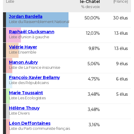
Liste
le-Châtel
(France)
% des voix
Jordan Bardella
50,00%
30 élus
Liste du Rassemblement National
Raphaël Glucksmann
12,03%
13 élus
Liste d'union à gauche
Valérie Hayer
9,81%
13 élus
Liste Ensemble
Manon Aubry
5,06%
9 élus
Liste de La France insoumise
François-Xavier Bellamy
4,75%
6 élus
Liste des Républicains
Marie Toussaint
3,48%
5 élus
Liste Les Ecologistes
Hélène Thouy
3,48%
Liste Divers
Léon Deffontaines
3,16%
Liste du Parti communiste français