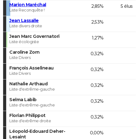
Marion Maréchal
2,85%
5 élus
Liste Reconquête !
Jean Lassalle
2,53%
Liste divers droite
Jean Marc Governatori
1,27%
Liste écologiste
Caroline Zorn
0,32%
Liste Divers
François Asselineau
0,32%
Liste Divers
Nathalie Arthaud
0,32%
Liste d'extrême-gauche
Selma Labib
0,32%
Liste d'extrême-gauche
Florian Philippot
0,32%
Liste d'extrême droite
Léopold-Edouard Deher-
0,00%
Lesaint