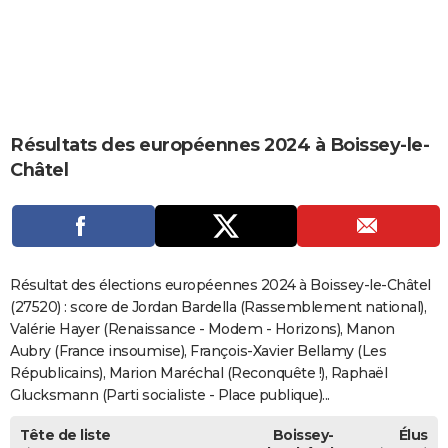
City break
Voyage de noces
Climat
Destinations
Voyage nature
Forum
+
PHOTO
GUIDES D'ACHAT
BONS PLANS
Résultats des européennes 2024 à Boissey-le-
CARTE DE VOEUX
Châtel
Carte Bonne année
Carte Pâques
Carte de Noël
Carte Saint-Valentin
Carte d'anniversaire
DICTIONNAIRE
Biographies
Expressions
Dictionnaire
Citations
Proverbes
PROGRAMME TV
COPAINS D'AVANT
Résultat des élections européennes 2024 à Boissey-le-Châtel
Se connecter
Collèges
Universités
Service militaire
S'inscrire
Lycées
Primaires
Entreprises
Avis de recherche
(27520) : score de Jordan Bardella (Rassemblement national),
AVIS DE DÉCÈS
Valérie Hayer (Renaissance - Modem - Horizons), Manon
FORUM
Aubry (France insoumise), François-Xavier Bellamy (Les
Républicains), Marion Maréchal (Reconquête !), Raphaël
Lifestyle
Sport
Television
Cinema
Bricolage
Culture
Auto
Voyage
Glucksmann (Parti socialiste - Place publique)...
Tête de liste
Boissey-
Élus