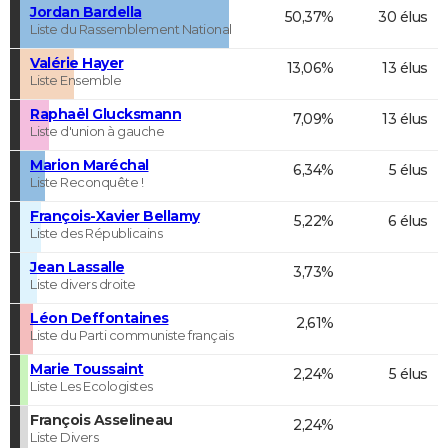
Jordan Bardella
50,37%
30 élus
Liste du Rassemblement National
Valérie Hayer
13,06%
13 élus
Liste Ensemble
Raphaël Glucksmann
7,09%
13 élus
Liste d'union à gauche
Marion Maréchal
6,34%
5 élus
Liste Reconquête !
François-Xavier Bellamy
5,22%
6 élus
Liste des Républicains
Jean Lassalle
3,73%
Liste divers droite
Léon Deffontaines
2,61%
Liste du Parti communiste français
Marie Toussaint
2,24%
5 élus
Liste Les Ecologistes
François Asselineau
2,24%
Liste Divers