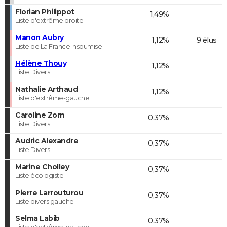
Florian Philippot
1,49%
Liste d'extrême droite
Manon Aubry
1,12%
9 élus
Liste de La France insoumise
Hélène Thouy
1,12%
Liste Divers
Nathalie Arthaud
1,12%
Liste d'extrême-gauche
Caroline Zorn
0,37%
Liste Divers
Audric Alexandre
0,37%
Liste Divers
Marine Cholley
0,37%
Liste écologiste
Pierre Larrouturou
0,37%
Liste divers gauche
Selma Labib
0,37%
Liste d'extrême-gauche