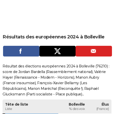
City break
Voyage de noces
Climat
Destinations
Voyage nature
Forum
+
PHOTO
GUIDES D'ACHAT
BONS PLANS
Résultats des européennes 2024 à Bolleville
CARTE DE VOEUX
Carte Bonne année
Carte Pâques
Carte de Noël
Carte Saint-Valentin
Carte d'anniversaire
DICTIONNAIRE
Biographies
Expressions
Dictionnaire
Citations
Proverbes
PROGRAMME TV
Résultat des élections européennes 2024 à Bolleville (76210) :
COPAINS D'AVANT
score de Jordan Bardella (Rassemblement national), Valérie
Hayer (Renaissance - Modem - Horizons), Manon Aubry
Se connecter
Collèges
Universités
Service militaire
S'inscrire
Lycées
Primaires
Entreprises
Avis de recherche
AVIS DE DÉCÈS
(France insoumise), François-Xavier Bellamy (Les
Républicains), Marion Maréchal (Reconquête !), Raphaël
FORUM
Glucksmann (Parti socialiste - Place publique)...
Lifestyle
Sport
Television
Cinema
Bricolage
Culture
Auto
Voyage
Tête de liste
Bolleville
Élus
Liste
% des voix
(France)