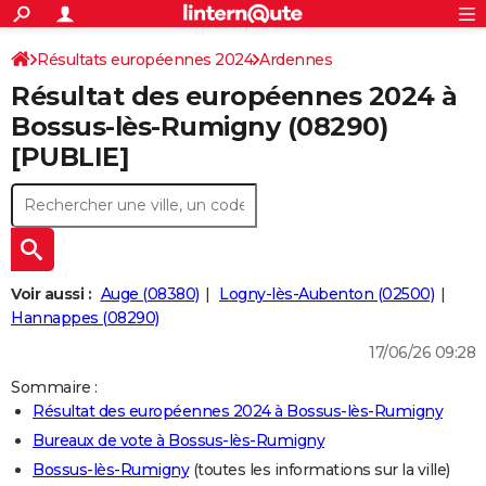
ACTUALITÉS
Connexion
S'inscrire
Résultats européennes 2024
Ardennes
Rechercher
Société
Education
Villes
Politique
Faits Divers
Monde
+
SPORT
Résultat des européennes 2024 à
Football
Cyclisme
Forum
Coupe du monde 2026
Tennis
Rugby
CULTURE
Bossus-lès-Rumigny (08290)
[PUBLIE]
TNT
Cinéma
Musique
Programme TV
Streaming
Sorties cinéma
+
FINANCE
Impôts
Immobilier
Banque
Crédit
Retraite
Epargne
Risques naturels par ville
Assurance
AUTO
Réserver un essai
Berlines
Forum auto
Essais
Citadines
SUV
+
HIGH-TECH
Meilleur smartphone
Ordinateurs
Guide high-tech
Mobiles
Internet
Jeux vidéo
+
BRICOLAGE
Voir aussi :
Auge (08380)
Logny-lès-Aubenton (02500)
Hannappes (08290)
Aménagement intérieur
Cuisine
Jardinage
+
Forum
Extérieur
Salle de bains
Rangement
WEEK-END
17/06/26 09:28
Escapades
Expositions
Week-end nature
Guides de France
Patrimoine
Musées
+
LIFESTYLE
Sommaire :
Résultat des européennes 2024 à Bossus-lès-Rumigny
Bien-être
Mode
+
Art de vivre
Loisirs
Modes de vie
SANTE
Bureaux de vote à Bossus-lès-Rumigny
Guide de la santé
Médicaments
+
Alimentation
Maladies
Sommeil
VOYAGE
Bossus-lès-Rumigny
(toutes les informations sur la ville)