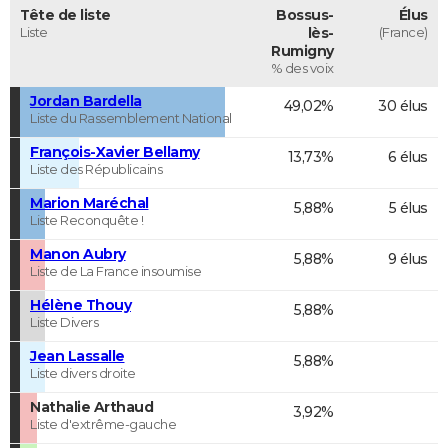
Tête de liste
Bossus-
Élus
Liste
lès-
(France)
Rumigny
% des voix
Jordan Bardella
49,02%
30 élus
Liste du Rassemblement National
François-Xavier Bellamy
13,73%
6 élus
Liste des Républicains
Marion Maréchal
5,88%
5 élus
Liste Reconquête !
Manon Aubry
5,88%
9 élus
Liste de La France insoumise
Hélène Thouy
5,88%
Liste Divers
Jean Lassalle
5,88%
Liste divers droite
Nathalie Arthaud
3,92%
Liste d'extrême-gauche