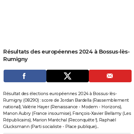
City break
Voyage de noces
Climat
Destinations
Voyage nature
Forum
+
PHOTO
GUIDES D'ACHAT
BONS PLANS
CARTE DE VOEUX
Résultats des européennes 2024 à Bossus-lès-
Carte Bonne année
Carte Pâques
Carte de Noël
Carte Saint-Valentin
Carte d'anniversaire
DICTIONNAIRE
Rumigny
Biographies
Expressions
Dictionnaire
Citations
Proverbes
PROGRAMME TV
COPAINS D'AVANT
Se connecter
Collèges
Universités
Service militaire
S'inscrire
Lycées
Primaires
Entreprises
Avis de recherche
AVIS DE DÉCÈS
Résultat des élections européennes 2024 à Bossus-lès-
Rumigny (08290) : score de Jordan Bardella (Rassemblement
FORUM
national), Valérie Hayer (Renaissance - Modem - Horizons),
Manon Aubry (France insoumise), François-Xavier Bellamy (Les
Lifestyle
Sport
Television
Cinema
Bricolage
Culture
Auto
Voyage
Républicains), Marion Maréchal (Reconquête !), Raphaël
Glucksmann (Parti socialiste - Place publique)...