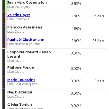
Jean Marc Governatori
3,92%
Liste écologiste
Valérie Hayer
1,96%
13 élus
Liste Ensemble
François Asselineau
1,96%
Liste Divers
Raphaël Glucksmann
1,96%
13 élus
Liste d'union à gauche
Léopold-Edouard Deher-
0,00%
Lesaint
Liste Divers
Philippe Ponge
0,00%
Liste Divers
Marie Toussaint
0,00%
5 élus
Liste Les Ecologistes
Nagib Azergui
0,00%
Liste Divers
Olivier Terrien
0,00%
Liste d'extrême-gauche