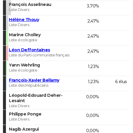
François Asselineau
3,70%
Liste Divers
Hélène Thouy
2,47%
Liste Divers
Marine Cholley
2,47%
Liste écologiste
Léon Deffontaines
2,47%
Liste du Parti communiste français
Yann Wehrling
1,23%
Liste écologiste
François-Xavier Bellamy
1,23%
6 élus
Liste des Républicains
Léopold-Edouard Deher-
0,00%
Lesaint
Liste Divers
Philippe Ponge
0,00%
Liste Divers
Nagib Azergui
0,00%