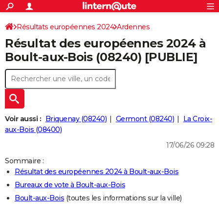
ACTUALITÉS
Connexion
S'inscrire
Résultats européennes 2024
Ardennes
Rechercher
Société
Education
Villes
Politique
Faits Divers
Monde
+
SPORT
Résultat des européennes 2024 à
Football
Cyclisme
Forum
Coupe du monde 2026
Tennis
Rugby
CULTURE
Boult-aux-Bois (08240) [PUBLIE]
TNT
Cinéma
Musique
Programme TV
Streaming
Sorties cinéma
+
FINANCE
Impôts
Immobilier
Banque
Crédit
Retraite
Epargne
Risques naturels par ville
Assurance
AUTO
Réserver un essai
Berlines
Forum auto
Essais
Citadines
SUV
+
HIGH-TECH
Voir aussi :
Briquenay (08240)
Germont (08240)
La Croix-
Meilleur smartphone
Ordinateurs
Guide high-tech
Mobiles
Internet
Jeux vidéo
+
aux-Bois (08400)
BRICOLAGE
17/06/26 09:28
Aménagement intérieur
Cuisine
Jardinage
+
Forum
Extérieur
Salle de bains
Rangement
WEEK-END
Sommaire :
Escapades
Expositions
Week-end nature
Guides de France
Patrimoine
Musées
+
LIFESTYLE
Résultat des européennes 2024 à Boult-aux-Bois
Bureaux de vote à Boult-aux-Bois
Bien-être
Mode
+
Art de vivre
Loisirs
Modes de vie
SANTE
Boult-aux-Bois
(toutes les informations sur la ville)
Guide de la santé
Médicaments
+
Alimentation
Maladies
Sommeil
VOYAGE