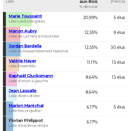
Liste
aux-Bois
(France)
% des voix
Marie Toussaint
20,99%
5 élus
Liste Les Ecologistes
Manon Aubry
12,35%
9 élus
Liste de La France insoumise
Jordan Bardella
12,35%
30 élus
Liste du Rassemblement National
Valérie Hayer
11,11%
13 élus
Liste Ensemble
Raphaël Glucksmann
8,64%
13 élus
Liste d'union à gauche
Jean Lassalle
8,64%
Liste divers droite
Marion Maréchal
6,17%
5 élus
Liste Reconquête !
Florian Philippot
6,17%
Liste d'extrême droite