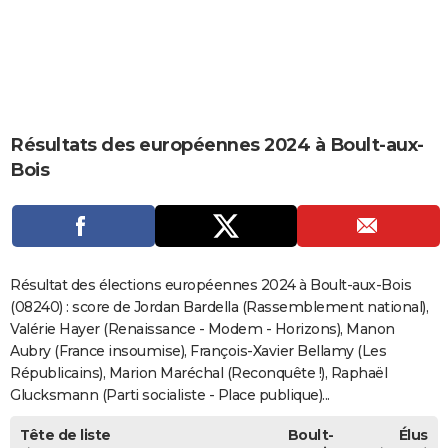
City break
Voyage de noces
Climat
Destinations
Voyage nature
Forum
+
PHOTO
GUIDES D'ACHAT
BONS PLANS
Résultats des européennes 2024 à Boult-aux-
CARTE DE VOEUX
Bois
Carte Bonne année
Carte Pâques
Carte de Noël
Carte Saint-Valentin
Carte d'anniversaire
DICTIONNAIRE
Biographies
Expressions
Dictionnaire
Citations
Proverbes
PROGRAMME TV
COPAINS D'AVANT
Résultat des élections européennes 2024 à Boult-aux-Bois
Se connecter
Collèges
Universités
Service militaire
S'inscrire
Lycées
Primaires
Entreprises
Avis de recherche
(08240) : score de Jordan Bardella (Rassemblement national),
AVIS DE DÉCÈS
Valérie Hayer (Renaissance - Modem - Horizons), Manon
FORUM
Aubry (France insoumise), François-Xavier Bellamy (Les
Républicains), Marion Maréchal (Reconquête !), Raphaël
Lifestyle
Sport
Television
Cinema
Bricolage
Culture
Auto
Voyage
Glucksmann (Parti socialiste - Place publique)...
Tête de liste
Boult-
Élus