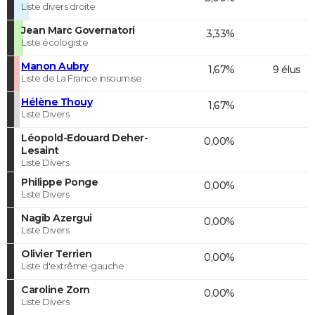
Liste divers droite
Jean Marc Governatori
3,33%
Liste écologiste
Manon Aubry
1,67%
9 élus
Liste de La France insoumise
Hélène Thouy
1,67%
Liste Divers
Léopold-Edouard Deher-
0,00%
Lesaint
Liste Divers
Philippe Ponge
0,00%
Liste Divers
Nagib Azergui
0,00%
Liste Divers
Olivier Terrien
0,00%
Liste d'extrême-gauche
Caroline Zorn
0,00%
Liste Divers