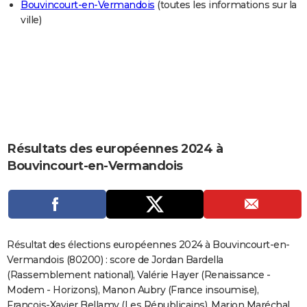
Bouvincourt-en-Vermandois
(toutes les informations sur la
City break
Voyage de noces
Climat
Destinations
Voyage nature
Forum
+
PHOTO
ville)
GUIDES D'ACHAT
BONS PLANS
CARTE DE VOEUX
Carte Bonne année
Carte Pâques
Carte de Noël
Carte Saint-Valentin
Carte d'anniversaire
DICTIONNAIRE
Résultats des européennes 2024 à
Biographies
Expressions
Dictionnaire
Citations
Proverbes
PROGRAMME TV
Bouvincourt-en-Vermandois
COPAINS D'AVANT
Se connecter
Collèges
Universités
Service militaire
S'inscrire
Lycées
Primaires
Entreprises
Avis de recherche
AVIS DE DÉCÈS
FORUM
Résultat des élections européennes 2024 à Bouvincourt-en-
Vermandois (80200) : score de Jordan Bardella
Lifestyle
Sport
Television
Cinema
Bricolage
Culture
Auto
Voyage
(Rassemblement national), Valérie Hayer (Renaissance -
Modem - Horizons), Manon Aubry (France insoumise),
François-Xavier Bellamy (Les Républicains), Marion Maréchal