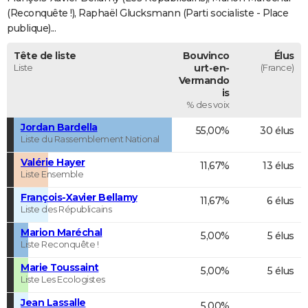
(Reconquête !), Raphaël Glucksmann (Parti socialiste - Place
publique)...
Tête de liste
Bouvinco
Élus
Liste
urt-en-
(France)
Vermando
is
% des voix
Jordan Bardella
55,00%
30 élus
Liste du Rassemblement National
Valérie Hayer
11,67%
13 élus
Liste Ensemble
François-Xavier Bellamy
11,67%
6 élus
Liste des Républicains
Marion Maréchal
5,00%
5 élus
Liste Reconquête !
Marie Toussaint
5,00%
5 élus
Liste Les Ecologistes
Jean Lassalle
5,00%