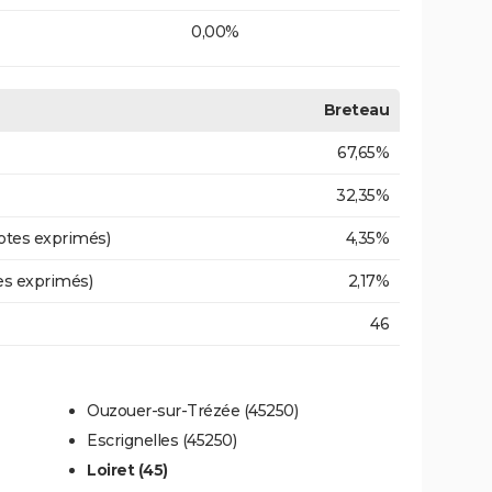
0,00%
Breteau
67,65%
32,35%
otes exprimés)
4,35%
es exprimés)
2,17%
46
Ouzouer-sur-Trézée (45250)
Escrignelles (45250)
Loiret (45)