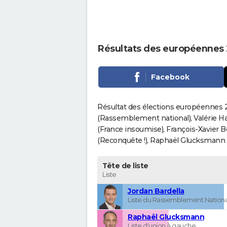
Résultats des européennes 
Facebook
Résultat des élections européennes 2
(Rassemblement national), Valérie H
(France insoumise), François-Xavier 
(Reconquête !), Raphaël Glucksmann (Pa
Tête de liste
Liste
Jordan Bardella
Liste du Rassemblement Nationa
Raphaël Glucksmann
Liste d'union à gauche