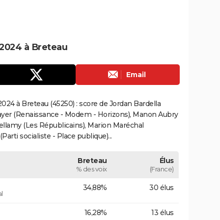
2024 à Breteau
Email
024 à Breteau (45250) : score de Jordan Bardella
ayer (Renaissance - Modem - Horizons), Manon Aubry
Bellamy (Les Républicains), Marion Maréchal
rti socialiste - Place publique)...
Breteau
Élus
% des voix
(France)
34,88%
30 élus
l
16,28%
13 élus