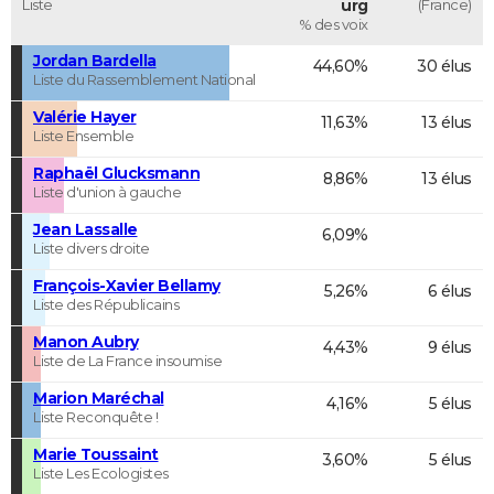
Liste
urg
(France)
% des voix
Jordan Bardella
44,60%
30 élus
Liste du Rassemblement National
Valérie Hayer
11,63%
13 élus
Liste Ensemble
Raphaël Glucksmann
8,86%
13 élus
Liste d'union à gauche
Jean Lassalle
6,09%
Liste divers droite
François-Xavier Bellamy
5,26%
6 élus
Liste des Républicains
Manon Aubry
4,43%
9 élus
Liste de La France insoumise
Marion Maréchal
4,16%
5 élus
Liste Reconquête !
Marie Toussaint
3,60%
5 élus
Liste Les Ecologistes