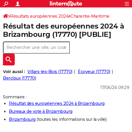
ACTUALITÉS
Connexion
S'inscrire
Résultats européennes 2024
Charente-Maritime
Rechercher
Société
Education
Villes
Politique
Faits Divers
Monde
+
SPORT
Résultat des européennes 2024 à
Football
Cyclisme
Forum
Coupe du monde 2026
Tennis
Rugby
CULTURE
Brizambourg (17770) [PUBLIE]
TNT
Cinéma
Musique
Programme TV
Streaming
Sorties cinéma
+
FINANCE
Impôts
Immobilier
Banque
Crédit
Retraite
Epargne
Risques naturels par ville
Assurance
AUTO
Réserver un essai
Berlines
Forum auto
Essais
Citadines
SUV
+
HIGH-TECH
Voir aussi :
Villars-les-Bois (17770)
Écoyeux (17770)
Meilleur smartphone
Ordinateurs
Guide high-tech
Mobiles
Internet
Jeux vidéo
+
Bercloux (17770)
BRICOLAGE
17/06/26 09:29
Aménagement intérieur
Cuisine
Jardinage
+
Forum
Extérieur
Salle de bains
Rangement
WEEK-END
Sommaire :
Escapades
Expositions
Week-end nature
Guides de France
Patrimoine
Musées
+
LIFESTYLE
Résultat des européennes 2024 à Brizambourg
Bureaux de vote à Brizambourg
Bien-être
Mode
+
Art de vivre
Loisirs
Modes de vie
SANTE
Brizambourg
(toutes les informations sur la ville)
Guide de la santé
Médicaments
+
Alimentation
Maladies
Sommeil
VOYAGE