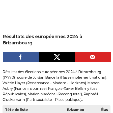
City break
Voyage de noces
Climat
Destinations
Voyage nature
Forum
+
PHOTO
GUIDES D'ACHAT
BONS PLANS
Résultats des européennes 2024 à
CARTE DE VOEUX
Brizambourg
Carte Bonne année
Carte Pâques
Carte de Noël
Carte Saint-Valentin
Carte d'anniversaire
DICTIONNAIRE
Biographies
Expressions
Dictionnaire
Citations
Proverbes
PROGRAMME TV
COPAINS D'AVANT
Résultat des élections européennes 2024 à Brizambourg
Se connecter
Collèges
Universités
Service militaire
S'inscrire
Lycées
Primaires
Entreprises
Avis de recherche
(17770) : score de Jordan Bardella (Rassemblement national),
AVIS DE DÉCÈS
Valérie Hayer (Renaissance - Modem - Horizons), Manon
FORUM
Aubry (France insoumise), François-Xavier Bellamy (Les
Républicains), Marion Maréchal (Reconquête !), Raphaël
Lifestyle
Sport
Television
Cinema
Bricolage
Culture
Auto
Voyage
Glucksmann (Parti socialiste - Place publique)...
Tête de liste
Brizambo
Élus