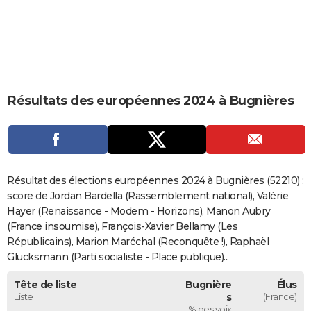
City break
Voyage de noces
Climat
Destinations
Voyage nature
Forum
+
PHOTO
GUIDES D'ACHAT
BONS PLANS
Résultats des européennes 2024 à Bugnières
CARTE DE VOEUX
Carte Bonne année
Carte Pâques
Carte de Noël
Carte Saint-Valentin
Carte d'anniversaire
DICTIONNAIRE
Biographies
Expressions
Dictionnaire
Citations
Proverbes
PROGRAMME TV
Résultat des élections européennes 2024 à Bugnières (52210) :
COPAINS D'AVANT
score de Jordan Bardella (Rassemblement national), Valérie
Hayer (Renaissance - Modem - Horizons), Manon Aubry
Se connecter
Collèges
Universités
Service militaire
S'inscrire
Lycées
Primaires
Entreprises
Avis de recherche
AVIS DE DÉCÈS
(France insoumise), François-Xavier Bellamy (Les
Républicains), Marion Maréchal (Reconquête !), Raphaël
FORUM
Glucksmann (Parti socialiste - Place publique)...
Lifestyle
Sport
Television
Cinema
Bricolage
Culture
Auto
Voyage
Tête de liste
Bugnière
Élus
Liste
s
(France)
% des voix