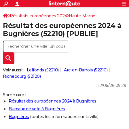
ACTUALITÉS
Connexion
S'inscrire
Résultats européennes 2024
Haute-Marne
Rechercher
Société
Education
Villes
Politique
Faits Divers
Monde
+
SPORT
Résultat des européennes 2024 à
Football
Cyclisme
Forum
Coupe du monde 2026
Tennis
Rugby
CULTURE
Bugnières (52210) [PUBLIE]
TNT
Cinéma
Musique
Programme TV
Streaming
Sorties cinéma
+
FINANCE
Impôts
Immobilier
Banque
Crédit
Retraite
Epargne
Risques naturels par ville
Assurance
AUTO
Réserver un essai
Berlines
Forum auto
Essais
Citadines
SUV
+
HIGH-TECH
Voir aussi :
Leffonds (52210)
Arc-en-Barrois (52210)
Meilleur smartphone
Ordinateurs
Guide high-tech
Mobiles
Internet
Jeux vidéo
+
Richebourg (52120)
BRICOLAGE
17/06/26 09:29
Aménagement intérieur
Cuisine
Jardinage
+
Forum
Extérieur
Salle de bains
Rangement
WEEK-END
Sommaire :
Escapades
Expositions
Week-end nature
Guides de France
Patrimoine
Musées
+
LIFESTYLE
Résultat des européennes 2024 à Bugnières
Bureaux de vote à Bugnières
Bien-être
Mode
+
Art de vivre
Loisirs
Modes de vie
SANTE
Bugnières
(toutes les informations sur la ville)
Guide de la santé
Médicaments
+
Alimentation
Maladies
Sommeil
VOYAGE