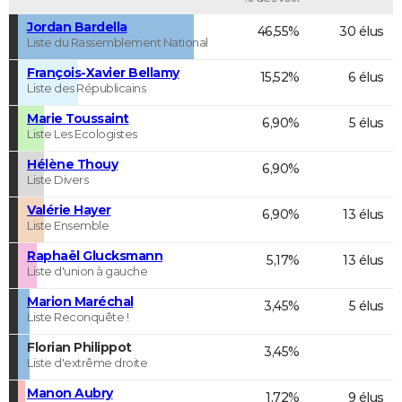
Jordan Bardella
46,55%
30 élus
Liste du Rassemblement National
François-Xavier Bellamy
15,52%
6 élus
Liste des Républicains
Marie Toussaint
6,90%
5 élus
Liste Les Ecologistes
Hélène Thouy
6,90%
Liste Divers
Valérie Hayer
6,90%
13 élus
Liste Ensemble
Raphaël Glucksmann
5,17%
13 élus
Liste d'union à gauche
Marion Maréchal
3,45%
5 élus
Liste Reconquête !
Florian Philippot
3,45%
Liste d'extrême droite
Manon Aubry
1,72%
9 élus