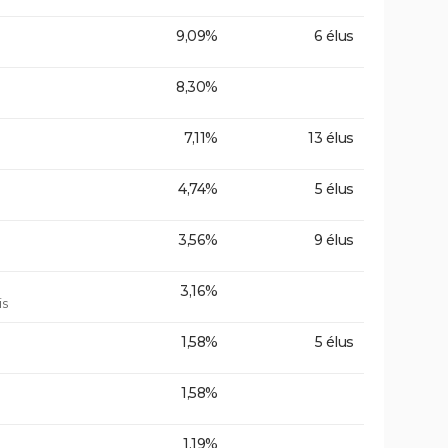
9,09%
6 élus
8,30%
7,11%
13 élus
4,74%
5 élus
3,56%
9 élus
3,16%
is
1,58%
5 élus
1,58%
1,19%