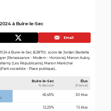
2024 à Buire-le-Sec
Email
24 à Buire-le-Sec (62870) : score de Jordan Bardella
ayer (Renaissance - Modem - Horizons), Manon Aubry
Bellamy (Les Républicains), Marion Maréchal
rti socialiste - Place publique)...
Buire-le-Sec
Élus
% des voix
(France)
45,45%
30 élus
l
12,25%
13 élus