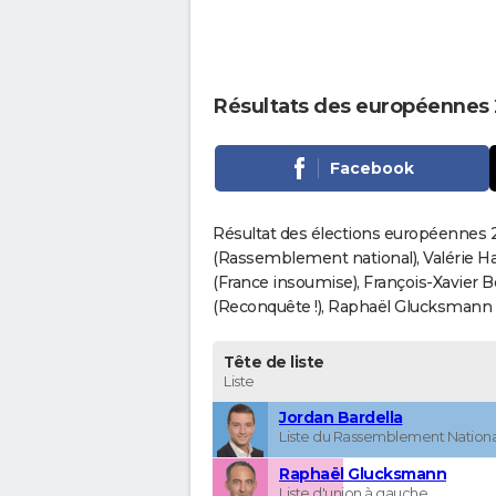
Résultats des européennes 
Facebook
Résultat des élections européennes 20
(Rassemblement national), Valérie H
(France insoumise), François-Xavier 
(Reconquête !), Raphaël Glucksmann (Pa
Tête de liste
Liste
Jordan Bardella
Liste du Rassemblement Nationa
Raphaël Glucksmann
Liste d'union à gauche