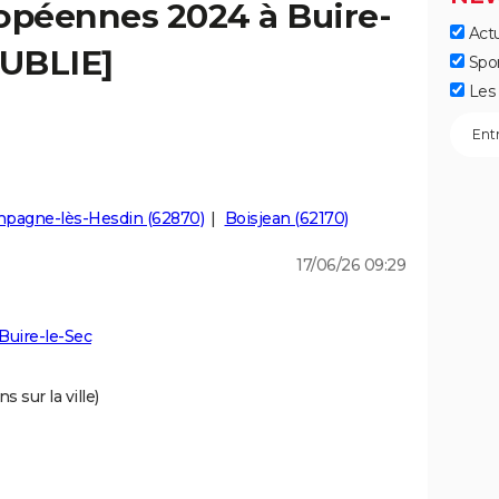
opéennes 2024 à Buire-
Actu
PUBLIE]
Spo
Les 
pagne-lès-Hesdin (62870)
Boisjean (62170)
17/06/26 09:29
Buire-le-Sec
 sur la ville)