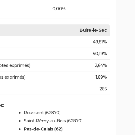
0,00%
Buire-le-Sec
49,81%
50,19%
otes exprimés)
2,64%
es exprimés)
1,89%
265
ec
Roussent (62870)
Saint-Rémy-au-Bois (62870)
Pas-de-Calais (62)