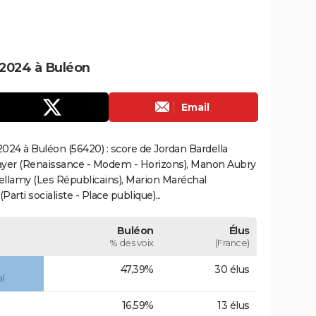
2024 à Buléon
Email
024 à Buléon (56420) : score de Jordan Bardella
ayer (Renaissance - Modem - Horizons), Manon Aubry
Bellamy (Les Républicains), Marion Maréchal
rti socialiste - Place publique)...
Buléon
Élus
% des voix
(France)
47,39%
30 élus
l
16,59%
13 élus