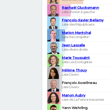
Raphaël Glucksmann
Liste d'union à gauche
François-Xavier Bellamy
Liste des Républicains
Marion Maréchal
Liste Reconquête !
Jean Lassalle
Liste divers droite
Marie Toussaint
Liste Les Ecologistes
Hélène Thouy
Liste Divers
François Asselineau
Liste Divers
Manon Aubry
Liste de La France insoumise
Yann Wehrling