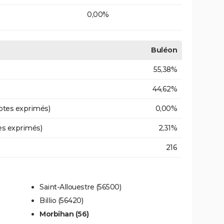
0,00%
Buléon
55,38%
44,62%
otes exprimés)
0,00%
es exprimés)
2,31%
216
Saint-Allouestre (56500)
Billio (56420)
Morbihan (56)