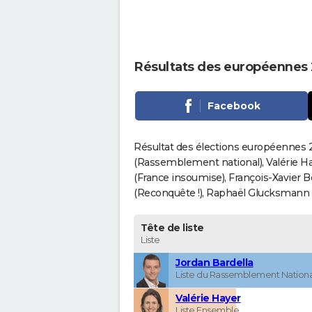
Résultats des européennes 
Facebook
Résultat des élections européennes 2
(Rassemblement national), Valérie H
(France insoumise), François-Xavier 
(Reconquête !), Raphaël Glucksmann (Pa
Tête de liste
Liste
Jordan Bardella
Liste du Rassemblement Nationa
Valérie Hayer
Liste Ensemble