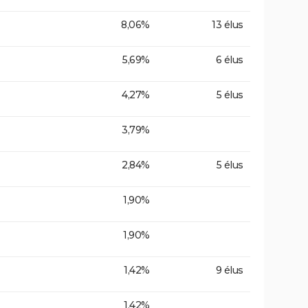
8,06%
13 élus
5,69%
6 élus
4,27%
5 élus
3,79%
2,84%
5 élus
1,90%
1,90%
1,42%
9 élus
1,42%