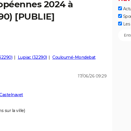
ropéennes 2024 à
Actu
90) [PUBLIE]
Spo
Les 
(32290)
Lupiac (32290)
Couloumé-Mondebat
17/06/26 09:29
Castelnavet
 sur la ville)