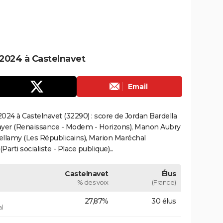
2024 à Castelnavet
Email
024 à Castelnavet (32290) : score de Jordan Bardella
ayer (Renaissance - Modem - Horizons), Manon Aubry
Bellamy (Les Républicains), Marion Maréchal
rti socialiste - Place publique)...
Castelnavet
Élus
% des voix
(France)
27,87%
30 élus
l