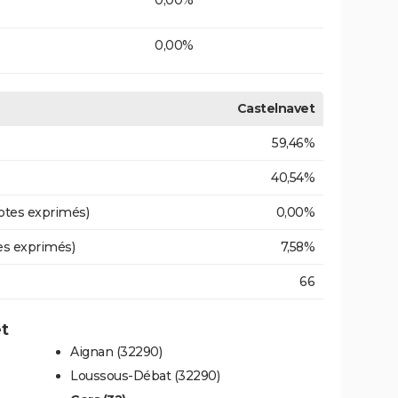
0,00%
Castelnavet
59,46%
40,54%
otes exprimés)
0,00%
es exprimés)
7,58%
66
et
Aignan (32290)
Loussous-Débat (32290)