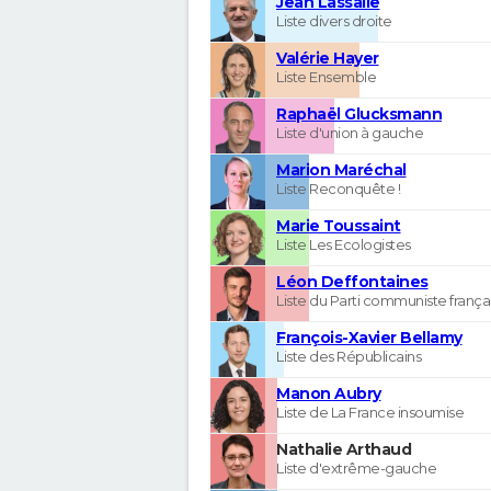
Jean Lassalle
Liste divers droite
Valérie Hayer
Liste Ensemble
Raphaël Glucksmann
Liste d'union à gauche
Marion Maréchal
Liste Reconquête !
Marie Toussaint
Liste Les Ecologistes
Léon Deffontaines
Liste du Parti communiste frança
François-Xavier Bellamy
Liste des Républicains
Manon Aubry
Liste de La France insoumise
Nathalie Arthaud
Liste d'extrême-gauche