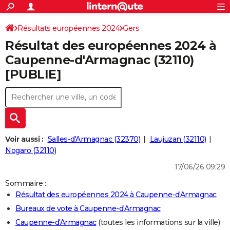
ACTUALITÉS
Connexion
S'inscrire
Résultats européennes 2024
Gers
Rechercher
Société
Education
Villes
Politique
Faits Divers
Monde
+
SPORT
Résultat des européennes 2024 à
Football
Cyclisme
Forum
Coupe du monde 2026
Tennis
Rugby
CULTURE
Caupenne-d'Armagnac (32110)
[PUBLIE]
TNT
Cinéma
Musique
Programme TV
Streaming
Sorties cinéma
+
FINANCE
Impôts
Immobilier
Banque
Crédit
Retraite
Epargne
Risques naturels par ville
Assurance
AUTO
Réserver un essai
Berlines
Forum auto
Essais
Citadines
SUV
+
HIGH-TECH
Meilleur smartphone
Ordinateurs
Guide high-tech
Mobiles
Internet
Jeux vidéo
+
BRICOLAGE
Voir aussi :
Salles-d'Armagnac (32370)
Laujuzan (32110)
Nogaro (32110)
Aménagement intérieur
Cuisine
Jardinage
+
Forum
Extérieur
Salle de bains
Rangement
WEEK-END
17/06/26 09:29
Escapades
Expositions
Week-end nature
Guides de France
Patrimoine
Musées
+
LIFESTYLE
Sommaire :
Résultat des européennes 2024 à Caupenne-d'Armagnac
Bien-être
Mode
+
Art de vivre
Loisirs
Modes de vie
SANTE
Bureaux de vote à Caupenne-d'Armagnac
Guide de la santé
Médicaments
+
Alimentation
Maladies
Sommeil
VOYAGE
Caupenne-d'Armagnac
(toutes les informations sur la ville)