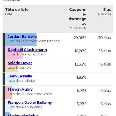
Tête de liste
Caupenn
Élus
Liste
e-
(France)
d'Armagn
ac
% des voix
Jordan Bardella
29,06%
30 élus
Liste du Rassemblement National
Raphaël Glucksmann
16,26%
13 élus
Liste d'union à gauche
Valérie Hayer
12,32%
13 élus
Liste Ensemble
Jean Lassalle
11,82%
Liste divers droite
Manon Aubry
5,91%
9 élus
Liste de La France insoumise
François-Xavier Bellamy
5,91%
6 élus
Liste des Républicains
Marion Maréchal