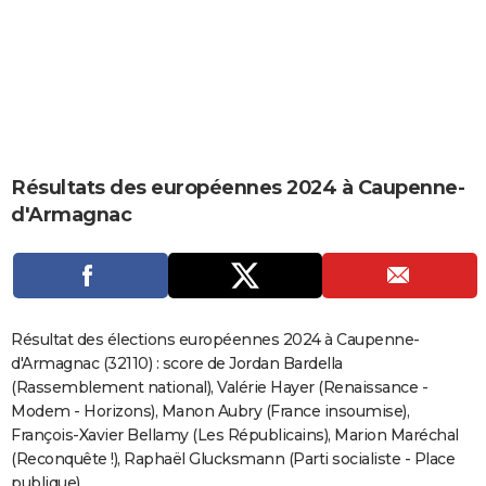
City break
Voyage de noces
Climat
Destinations
Voyage nature
Forum
+
PHOTO
GUIDES D'ACHAT
BONS PLANS
CARTE DE VOEUX
Résultats des européennes 2024 à Caupenne-
Carte Bonne année
Carte Pâques
Carte de Noël
Carte Saint-Valentin
Carte d'anniversaire
DICTIONNAIRE
d'Armagnac
Biographies
Expressions
Dictionnaire
Citations
Proverbes
PROGRAMME TV
COPAINS D'AVANT
Se connecter
Collèges
Universités
Service militaire
S'inscrire
Lycées
Primaires
Entreprises
Avis de recherche
AVIS DE DÉCÈS
Résultat des élections européennes 2024 à Caupenne-
d'Armagnac (32110) : score de Jordan Bardella
FORUM
(Rassemblement national), Valérie Hayer (Renaissance -
Modem - Horizons), Manon Aubry (France insoumise),
Lifestyle
Sport
Television
Cinema
Bricolage
Culture
Auto
Voyage
François-Xavier Bellamy (Les Républicains), Marion Maréchal
(Reconquête !), Raphaël Glucksmann (Parti socialiste - Place
publique)...