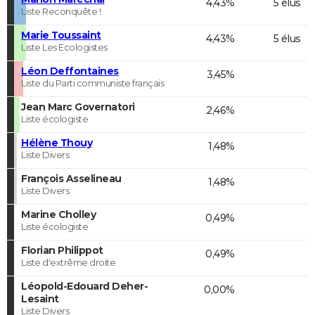
4,43%
5 élus
Liste Reconquête !
Marie Toussaint
4,43%
5 élus
Liste Les Ecologistes
Léon Deffontaines
3,45%
Liste du Parti communiste français
Jean Marc Governatori
2,46%
Liste écologiste
Hélène Thouy
1,48%
Liste Divers
François Asselineau
1,48%
Liste Divers
Marine Cholley
0,49%
Liste écologiste
Florian Philippot
0,49%
Liste d'extrême droite
Léopold-Edouard Deher-
0,00%
Lesaint
Liste Divers