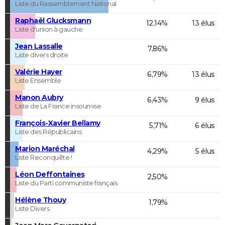
Liste du Rassemblement National
Raphaël Glucksmann
12,14%
13 élus
Liste d'union à gauche
Jean Lassalle
7,86%
Liste divers droite
Valérie Hayer
6,79%
13 élus
Liste Ensemble
Manon Aubry
6,43%
9 élus
Liste de La France insoumise
François-Xavier Bellamy
5,71%
6 élus
Liste des Républicains
Marion Maréchal
4,29%
5 élus
Liste Reconquête !
Léon Deffontaines
2,50%
Liste du Parti communiste français
Hélène Thouy
1,79%
Liste Divers