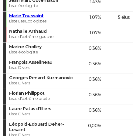
Jean Marc Governatori
1,43%
Liste écologiste
Marie Toussaint
1,07%
5 élus
Liste Les Ecologistes
Nathalie Arthaud
1,07%
Liste d'extrême-gauche
Marine Cholley
0,36%
Liste écologiste
François Asselineau
0,36%
Liste Divers
Georges Renard-Kuzmanovic
0,36%
Liste Divers
Florian Philippot
0,36%
Liste d'extrême droite
Laure Patas d'Illiers
0,36%
Liste Divers
Léopold-Edouard Deher-
0,00%
Lesaint
Liste Divers