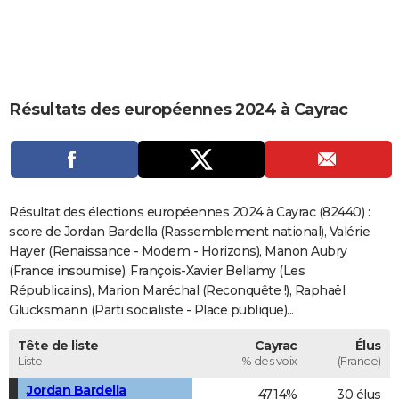
City break
Voyage de noces
Climat
Destinations
Voyage nature
Forum
+
PHOTO
GUIDES D'ACHAT
BONS PLANS
Résultats des européennes 2024 à Cayrac
CARTE DE VOEUX
Carte Bonne année
Carte Pâques
Carte de Noël
Carte Saint-Valentin
Carte d'anniversaire
DICTIONNAIRE
Biographies
Expressions
Dictionnaire
Citations
Proverbes
PROGRAMME TV
Résultat des élections européennes 2024 à Cayrac (82440) :
score de Jordan Bardella (Rassemblement national), Valérie
COPAINS D'AVANT
Hayer (Renaissance - Modem - Horizons), Manon Aubry
(France insoumise), François-Xavier Bellamy (Les
Se connecter
Collèges
Universités
Service militaire
S'inscrire
Lycées
Primaires
Entreprises
Avis de recherche
AVIS DE DÉCÈS
Républicains), Marion Maréchal (Reconquête !), Raphaël
Glucksmann (Parti socialiste - Place publique)...
FORUM
Lifestyle
Sport
Television
Cinema
Bricolage
Culture
Auto
Voyage
Tête de liste
Cayrac
Élus
Liste
% des voix
(France)
Jordan Bardella
47,14%
30 élus