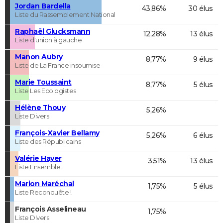
Jordan Bardella
43,86%
30 élus
Liste du Rassemblement National
Raphaël Glucksmann
12,28%
13 élus
Liste d'union à gauche
Manon Aubry
8,77%
9 élus
Liste de La France insoumise
Marie Toussaint
8,77%
5 élus
Liste Les Ecologistes
Hélène Thouy
5,26%
Liste Divers
François-Xavier Bellamy
5,26%
6 élus
Liste des Républicains
Valérie Hayer
3,51%
13 élus
Liste Ensemble
Marion Maréchal
1,75%
5 élus
Liste Reconquête !
François Asselineau
1,75%
Liste Divers