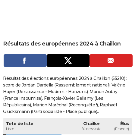
City break
Voyage de noces
Climat
Destinations
Voyage nature
Forum
+
PHOTO
GUIDES D'ACHAT
BONS PLANS
Résultats des européennes 2024 à Chaillon
CARTE DE VOEUX
Carte Bonne année
Carte Pâques
Carte de Noël
Carte Saint-Valentin
Carte d'anniversaire
DICTIONNAIRE
Biographies
Expressions
Dictionnaire
Citations
Proverbes
PROGRAMME TV
Résultat des élections européennes 2024 à Chaillon (55210) :
COPAINS D'AVANT
score de Jordan Bardella (Rassemblement national), Valérie
Hayer (Renaissance - Modem - Horizons), Manon Aubry
Se connecter
Collèges
Universités
Service militaire
S'inscrire
Lycées
Primaires
Entreprises
Avis de recherche
AVIS DE DÉCÈS
(France insoumise), François-Xavier Bellamy (Les
Républicains), Marion Maréchal (Reconquête !), Raphaël
FORUM
Glucksmann (Parti socialiste - Place publique)...
Lifestyle
Sport
Television
Cinema
Bricolage
Culture
Auto
Voyage
Tête de liste
Chaillon
Élus
Liste
% des voix
(France)