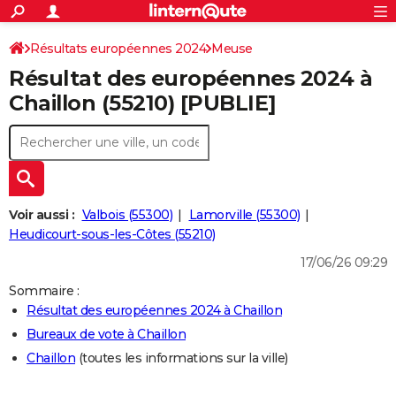
ACTUALITÉS
Connexion
S'inscrire
Résultats européennes 2024
Meuse
Rechercher
Société
Education
Villes
Politique
Faits Divers
Monde
+
SPORT
Résultat des européennes 2024 à
Football
Cyclisme
Forum
Coupe du monde 2026
Tennis
Rugby
CULTURE
Chaillon (55210) [PUBLIE]
TNT
Cinéma
Musique
Programme TV
Streaming
Sorties cinéma
+
FINANCE
Impôts
Immobilier
Banque
Crédit
Retraite
Epargne
Risques naturels par ville
Assurance
AUTO
Réserver un essai
Berlines
Forum auto
Essais
Citadines
SUV
+
HIGH-TECH
Voir aussi :
Valbois (55300)
Lamorville (55300)
Meilleur smartphone
Ordinateurs
Guide high-tech
Mobiles
Internet
Jeux vidéo
+
Heudicourt-sous-les-Côtes (55210)
BRICOLAGE
17/06/26 09:29
Aménagement intérieur
Cuisine
Jardinage
+
Forum
Extérieur
Salle de bains
Rangement
WEEK-END
Sommaire :
Escapades
Expositions
Week-end nature
Guides de France
Patrimoine
Musées
+
LIFESTYLE
Résultat des européennes 2024 à Chaillon
Bureaux de vote à Chaillon
Bien-être
Mode
+
Art de vivre
Loisirs
Modes de vie
SANTE
Chaillon
(toutes les informations sur la ville)
Guide de la santé
Médicaments
+
Alimentation
Maladies
Sommeil
VOYAGE