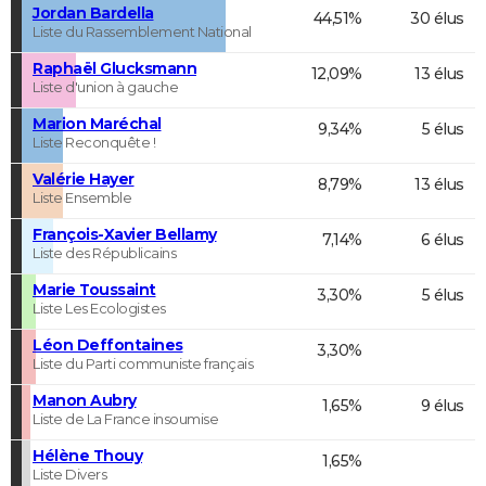
Jordan Bardella
44,51%
30 élus
Liste du Rassemblement National
Raphaël Glucksmann
12,09%
13 élus
Liste d'union à gauche
Marion Maréchal
9,34%
5 élus
Liste Reconquête !
Valérie Hayer
8,79%
13 élus
Liste Ensemble
François-Xavier Bellamy
7,14%
6 élus
Liste des Républicains
Marie Toussaint
3,30%
5 élus
Liste Les Ecologistes
Léon Deffontaines
3,30%
Liste du Parti communiste français
Manon Aubry
1,65%
9 élus
Liste de La France insoumise
Hélène Thouy
1,65%
Liste Divers