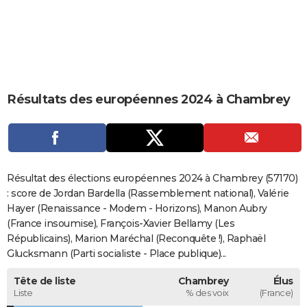
City break
Voyage de noces
Climat
Destinations
Voyage nature
Forum
+
PHOTO
GUIDES D'ACHAT
BONS PLANS
Résultats des européennes 2024 à Chambrey
CARTE DE VOEUX
Carte Bonne année
Carte Pâques
Carte de Noël
Carte Saint-Valentin
Carte d'anniversaire
DICTIONNAIRE
Biographies
Expressions
Dictionnaire
Citations
Proverbes
PROGRAMME TV
Résultat des élections européennes 2024 à Chambrey (57170)
COPAINS D'AVANT
: score de Jordan Bardella (Rassemblement national), Valérie
Hayer (Renaissance - Modem - Horizons), Manon Aubry
Se connecter
Collèges
Universités
Service militaire
S'inscrire
Lycées
Primaires
Entreprises
Avis de recherche
AVIS DE DÉCÈS
(France insoumise), François-Xavier Bellamy (Les
Républicains), Marion Maréchal (Reconquête !), Raphaël
FORUM
Glucksmann (Parti socialiste - Place publique)...
Lifestyle
Sport
Television
Cinema
Bricolage
Culture
Auto
Voyage
Tête de liste
Chambrey
Élus
Liste
% des voix
(France)