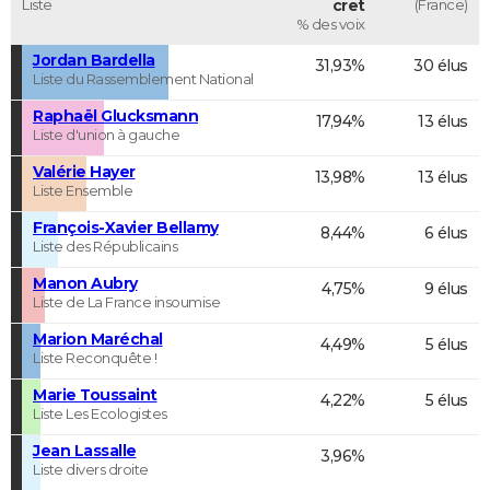
Liste
cret
(France)
% des voix
Jordan Bardella
31,93%
30 élus
Liste du Rassemblement National
Raphaël Glucksmann
17,94%
13 élus
Liste d'union à gauche
Valérie Hayer
13,98%
13 élus
Liste Ensemble
François-Xavier Bellamy
8,44%
6 élus
Liste des Républicains
Manon Aubry
4,75%
9 élus
Liste de La France insoumise
Marion Maréchal
4,49%
5 élus
Liste Reconquête !
Marie Toussaint
4,22%
5 élus
Liste Les Ecologistes
Jean Lassalle
3,96%
Liste divers droite