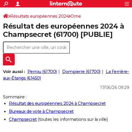
ACTUALITÉS
Connexion
S'inscrire
Résultats européennes 2024
Orne
Rechercher
Société
Education
Villes
Politique
Faits Divers
Monde
+
SPORT
Résultat des européennes 2024 à
Football
Cyclisme
Forum
Coupe du monde 2026
Tennis
Rugby
CULTURE
Champsecret (61700) [PUBLIE]
TNT
Cinéma
Musique
Programme TV
Streaming
Sorties cinéma
+
FINANCE
Impôts
Immobilier
Banque
Crédit
Retraite
Epargne
Risques naturels par ville
Assurance
AUTO
Réserver un essai
Berlines
Forum auto
Essais
Citadines
SUV
+
HIGH-TECH
Voir aussi :
Perrou (61700)
Dompierre (61700)
La Ferrière-
Meilleur smartphone
Ordinateurs
Guide high-tech
Mobiles
Internet
Jeux vidéo
+
aux-Étangs (61450)
BRICOLAGE
17/06/26 09:29
Aménagement intérieur
Cuisine
Jardinage
+
Forum
Extérieur
Salle de bains
Rangement
WEEK-END
Sommaire :
Escapades
Expositions
Week-end nature
Guides de France
Patrimoine
Musées
+
LIFESTYLE
Résultat des européennes 2024 à Champsecret
Bureaux de vote à Champsecret
Bien-être
Mode
+
Art de vivre
Loisirs
Modes de vie
SANTE
Champsecret
(toutes les informations sur la ville)
Guide de la santé
Médicaments
+
Alimentation
Maladies
Sommeil
VOYAGE