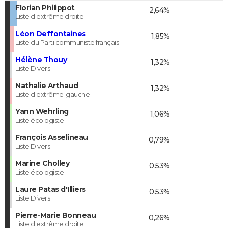
Florian Philippot
2,64%
Liste d'extrême droite
Léon Deffontaines
1,85%
Liste du Parti communiste français
Hélène Thouy
1,32%
Liste Divers
Nathalie Arthaud
1,32%
Liste d'extrême-gauche
Yann Wehrling
1,06%
Liste écologiste
François Asselineau
0,79%
Liste Divers
Marine Cholley
0,53%
Liste écologiste
Laure Patas d'Illiers
0,53%
Liste Divers
Pierre-Marie Bonneau
0,26%
Liste d'extrême droite