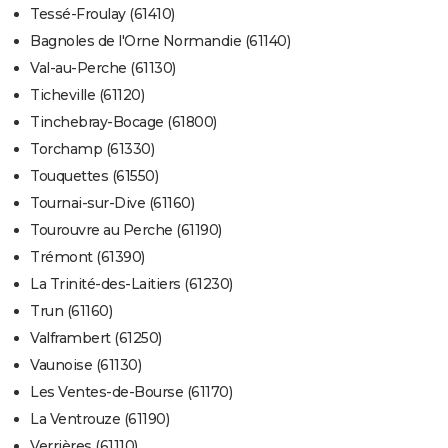
Tessé-Froulay (61410)
Bagnoles de l'Orne Normandie (61140)
Val-au-Perche (61130)
Ticheville (61120)
Tinchebray-Bocage (61800)
Torchamp (61330)
Touquettes (61550)
Tournai-sur-Dive (61160)
Tourouvre au Perche (61190)
Trémont (61390)
La Trinité-des-Laitiers (61230)
Trun (61160)
Valframbert (61250)
Vaunoise (61130)
Les Ventes-de-Bourse (61170)
La Ventrouze (61190)
Verrières (61110)