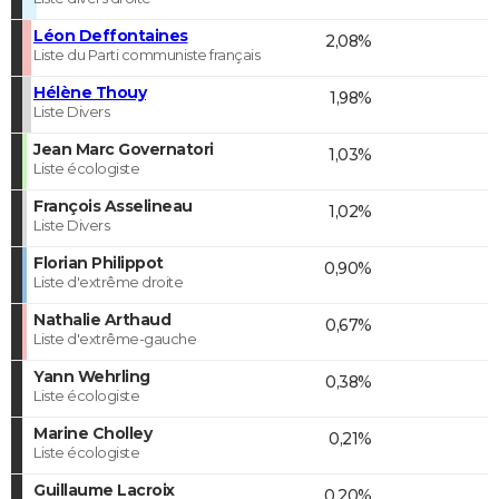
Léon Deffontaines
2,08%
Liste du Parti communiste français
Hélène Thouy
1,98%
Liste Divers
Jean Marc Governatori
1,03%
Liste écologiste
François Asselineau
1,02%
Liste Divers
Florian Philippot
0,90%
Liste d'extrême droite
Nathalie Arthaud
0,67%
Liste d'extrême-gauche
Yann Wehrling
0,38%
Liste écologiste
Marine Cholley
0,21%
Liste écologiste
Guillaume Lacroix
0,20%