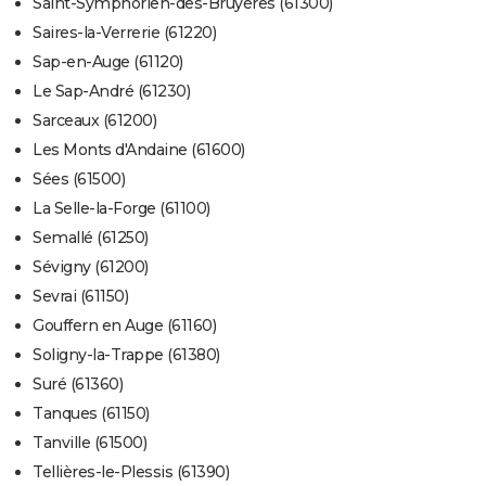
Saint-Symphorien-des-Bruyères (61300)
Saires-la-Verrerie (61220)
Sap-en-Auge (61120)
Le Sap-André (61230)
Sarceaux (61200)
Les Monts d'Andaine (61600)
Sées (61500)
La Selle-la-Forge (61100)
Semallé (61250)
Sévigny (61200)
Sevrai (61150)
Gouffern en Auge (61160)
Soligny-la-Trappe (61380)
Suré (61360)
Tanques (61150)
Tanville (61500)
Tellières-le-Plessis (61390)