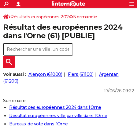
ACTUALITÉS
Connexion
S'inscrire
Résultats européennes 2024
Normandie
Rechercher
Société
Education
Villes
Politique
Faits Divers
Monde
+
SPORT
Résultat des européennes 2024
Football
Cyclisme
Forum
Coupe du monde 2026
Tennis
Rugby
CULTURE
dans l'Orne (61) [PUBLIE]
TNT
Cinéma
Musique
Programme TV
Streaming
Sorties cinéma
+
FINANCE
Impôts
Immobilier
Banque
Crédit
Retraite
Epargne
Risques naturels par ville
Assurance
AUTO
Réserver un essai
Berlines
Forum auto
Essais
Citadines
SUV
+
HIGH-TECH
Voir aussi :
Alençon (61000)
Flers (61100)
Argentan
Meilleur smartphone
Ordinateurs
Guide high-tech
Mobiles
Internet
Jeux vidéo
+
(61200)
BRICOLAGE
17/06/26 09:22
Aménagement intérieur
Cuisine
Jardinage
+
Forum
Extérieur
Salle de bains
Rangement
WEEK-END
Sommaire :
Escapades
Expositions
Week-end nature
Guides de France
Patrimoine
Musées
+
LIFESTYLE
Résultat des européennes 2024 dans l'Orne
Résultat européennes ville par ville dans l'Orne
Bien-être
Mode
+
Art de vivre
Loisirs
Modes de vie
SANTE
Bureaux de vote dans l'Orne
Guide de la santé
Médicaments
+
Alimentation
Maladies
Sommeil
VOYAGE