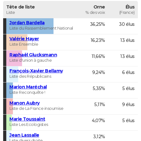
Tête de liste
Orne
Élus
Liste
% des voix
(France)
Jordan Bardella
36,25%
30 élus
Liste du Rassemblement National
Valérie Hayer
16,23%
13 élus
Liste Ensemble
Raphaël Glucksmann
11,66%
13 élus
Liste d'union à gauche
François-Xavier Bellamy
9,24%
6 élus
Liste des Républicains
Marion Maréchal
5,35%
5 élus
Liste Reconquête !
Manon Aubry
5,11%
9 élus
Liste de La France insoumise
Marie Toussaint
4,07%
5 élus
Liste Les Ecologistes
Jean Lassalle
3,12%
Liste divers droite