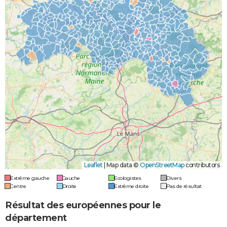
Leaflet
|
Map data ©
OpenStreetMap
contributors
Extrême gauche
Gauche
Ecologistes
Divers
Centre
Droite
Extrême droite
Pas de résultat
Résultat des européennes pour le
département