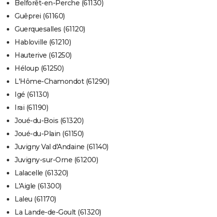
Belforêt-en-Perche (61130)
Guêprei (61160)
Guerquesalles (61120)
Habloville (61210)
Hauterive (61250)
Héloup (61250)
L'Hôme-Chamondot (61290)
Igé (61130)
Irai (61190)
Joué-du-Bois (61320)
Joué-du-Plain (61150)
Juvigny Val d'Andaine (61140)
Juvigny-sur-Orne (61200)
Lalacelle (61320)
L'Aigle (61300)
Laleu (61170)
La Lande-de-Goult (61320)